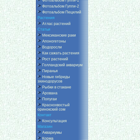
Фотоальбом Гуппи-1
Фотоальбом Гуппи-2
Фотоальбом Пецилий
Растения
Атлас растений
Статьи
Мексиканские раки
Апоногетоны
Водоросли
Как сажать растения
Рост растений
Голландский аквариум
Пиранья
Новые гибриды
эхинодорусов
Рыбки в стакане
Арована
Попугаи
Краснохвостый
оринокский сом
Контакт
Консультация
Магазин
Аквариумы
Корма