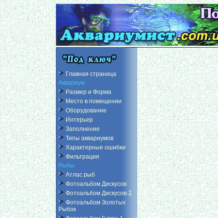
Главная страница
Аквариум
Размер и Форма
Место в помещении
Оборудование
Интерьер
Заполнение
Типы аквариумов
Характерные ошибки
Фильтрация
Рыбы
Атлас рыб
Фотоальбом Дискусов
Фотоальбом Дискусов-2
Фотоальбом Золотых
Рыбок