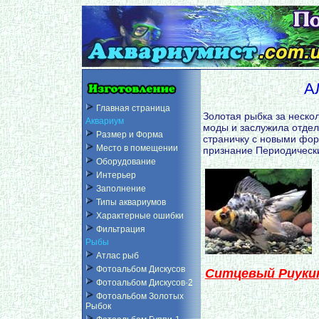
А
Главная страница
Золотая рыбка за неско
Аквариум
моды и заслужила отдел
Размер и Форма
страничку с новыми фо
Место в помещении
признание Периодическ
Оборудование
Интерьер
Заполнение
Типы аквариумов
Характерные ошибки
Фильтрация
Рыбы
Атлас рыб
Фотоальбом Дискусов
Ситцевый Риуки
Фотоальбом Дискусов-2
Фотоальбом Золотых
Рыбок