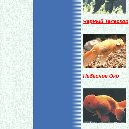
Черный Телескор
Небесное Око