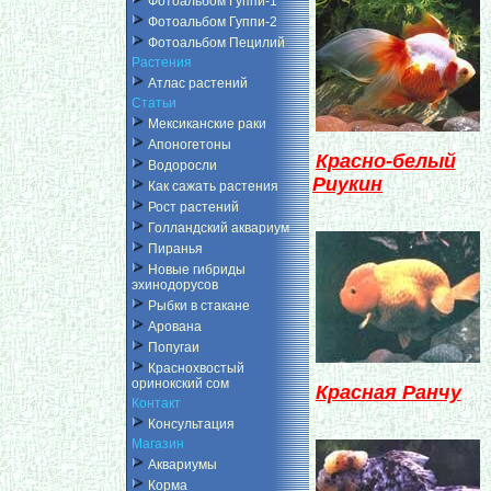
Фотоальбом Гуппи-1
Фотоальбом Гуппи-2
Фотоальбом Пецилий
Растения
Атлас растений
Статьи
Мексиканские раки
Апоногетоны
Красно-белый
Водоросли
Риукин
Как сажать растения
Рост растений
Голландский аквариум
Пиранья
Новые гибриды
эхинодорусов
Рыбки в стакане
Арована
Попугаи
Краснохвостый
оринокский сом
Красная Ранчу
Контакт
Консультация
Магазин
Аквариумы
Корма