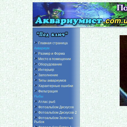
Главная страница
Аквариум
Размер и Форма
Место в помещении
Оборудование
Интерьер
Заполнение
Типы аквариумов
Характерные ошибки
Фильтрация
Рыбы
Атлас рыб
Фотоальбом Дискусов
Фотоальбом Дискусов-2
Фотоальбом Золотых
Рыбок