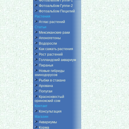
Фотоальбом Гуппи-1
Фотоальбом Гуппи-2
Фотоальбом Пецилий
Растения
Атлас растений
Статьи
Мексиканские раки
Апоногетоны
Водоросли
Как сажать растения
Рост растений
Голландский аквариум
Пиранья
Новые гибриды
эхинодорусов
Рыбки в стакане
Арована
Попугаи
Краснохвостый
оринокский сом
Контакт
Консультация
Магазин
Аквариумы
Корма