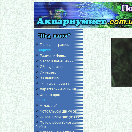
Главная страница
Аквариум
Размер и Форма
Место в помещении
Оборудование
Интерьер
Заполнение
Типы аквариумов
Характерные ошибки
Фильтрация
Рыбы
Атлас рыб
Фотоальбом Дискусов
Фотоальбом Дискусов-2
Фотоальбом Золотых
Рыбок