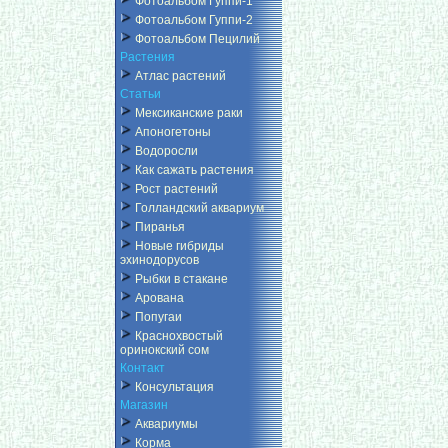
Фотоальбом Гуппи-1
Фотоальбом Гуппи-2
Фотоальбом Пецилий
Растения
Атлас растений
Статьи
Мексиканские раки
Апоногетоны
Водоросли
Как сажать растения
Рост растений
Голландский аквариум
Пиранья
Новые гибриды
эхинодорусов
Рыбки в стакане
Арована
Попугаи
Краснохвостый
оринокский сом
Контакт
Консультация
Магазин
Аквариумы
Корма