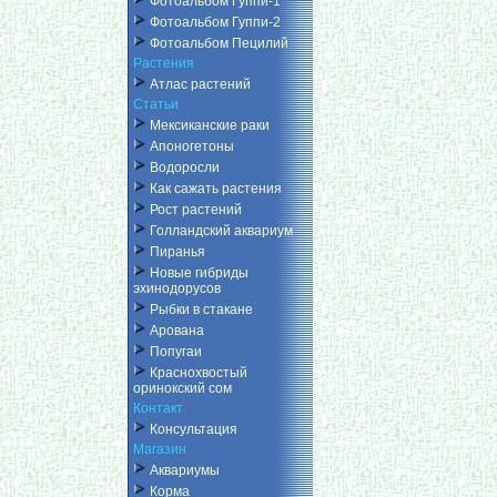
Фотоальбом Гуппи-1
Фотоальбом Гуппи-2
Фотоальбом Пецилий
Растения
Атлас растений
Статьи
Мексиканские раки
Апоногетоны
Водоросли
Как сажать растения
Рост растений
Голландский аквариум
Пиранья
Новые гибриды
эхинодорусов
Рыбки в стакане
Арована
Попугаи
Краснохвостый
оринокский сом
Контакт
Консультация
Магазин
Аквариумы
Корма