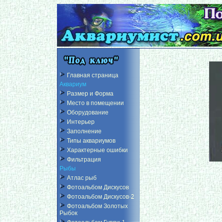
Главная страница
Аквариум
Размер и Форма
Место в помещении
Оборудование
Интерьер
Заполнение
Типы аквариумов
Характерные ошибки
Фильтрация
Рыбы
Атлас рыб
Фотоальбом Дискусов
Фотоальбом Дискусов-2
Фотоальбом Золотых
Рыбок