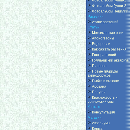
Фотоальбом Гуппи-1
Фотоальбом Гуппи-2
Фотоальбом Пецилий
Растения
Атлас растений
Статьи
Мексиканские раки
Апоногетоны
Водоросли
Как сажать растения
Рост растений
Голландский аквариум
Пиранья
Новые гибриды
эхинодорусов
Рыбки в стакане
Арована
Попугаи
Краснохвостый
оринокский сом
Контакт
Консультация
Магазин
Аквариумы
Корма