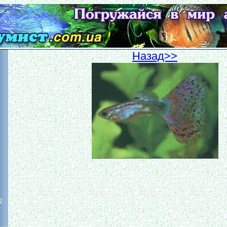
Hазад>>
2