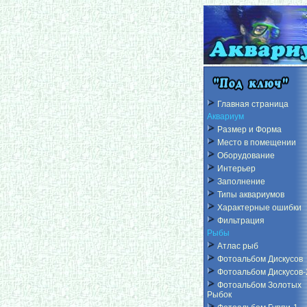
Главная страница
Аквариум
Размер и Форма
Место в помещении
Оборудование
Интерьер
Заполнение
Типы аквариумов
Характерные ошибки
Фильтрация
Рыбы
Атлас рыб
Фотоальбом Дискусов
Фотоальбом Дискусов-
Фотоальбом Золотых
Рыбок