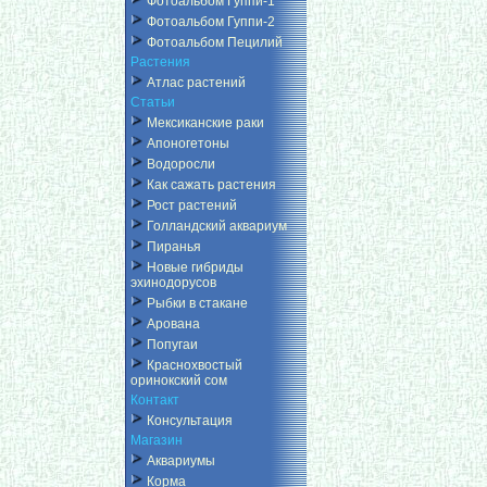
Фотоальбом Гуппи-1
Фотоальбом Гуппи-2
Фотоальбом Пецилий
Растения
Атлас растений
Статьи
Мексиканские раки
Апоногетоны
Водоросли
Как сажать растения
Рост растений
Голландский аквариум
Пиранья
Новые гибриды
эхинодорусов
Рыбки в стакане
Арована
Попугаи
Краснохвостый
оринокский сом
Контакт
Консультация
Магазин
Аквариумы
Корма