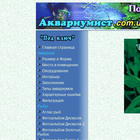
Главная страница
Аквариум
Размер и Форма
Место в помещении
Оборудование
Интерьер
Заполнение
Типы аквариумов
Характерные ошибки
Фильтрация
Рыбы
Атлас рыб
Фотоальбом Дискусов
Фотоальбом Дискусов-2
Фотоальбом Золотых
Рыбок