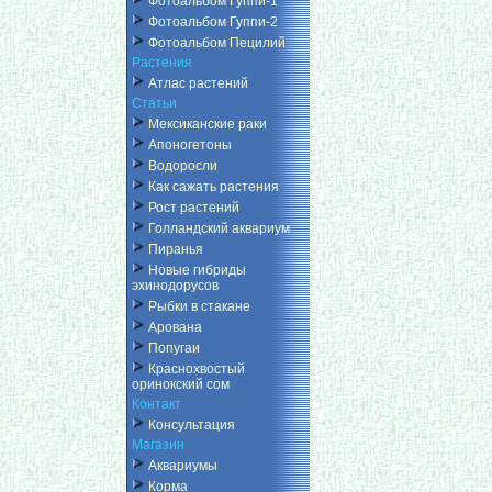
Фотоальбом Гуппи-1
Фотоальбом Гуппи-2
Фотоальбом Пецилий
Растения
Атлас растений
Статьи
Мексиканские раки
Апоногетоны
Водоросли
Как сажать растения
Рост растений
Голландский аквариум
Пиранья
Новые гибриды
эхинодорусов
Рыбки в стакане
Арована
Попугаи
Краснохвостый
оринокский сом
Контакт
Консультация
Магазин
Аквариумы
Корма