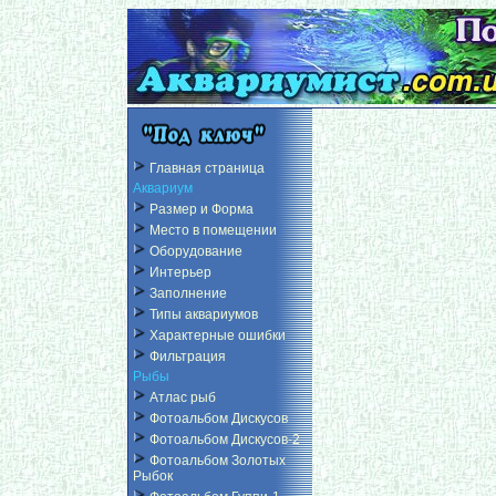
Главная страница
Аквариум
Размер и Форма
Место в помещении
Оборудование
Интерьер
Заполнение
Типы аквариумов
Характерные ошибки
Фильтрация
Рыбы
Атлас рыб
Фотоальбом Дискусов
Фотоальбом Дискусов-2
Фотоальбом Золотых
Рыбок