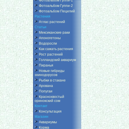
Фотоальбом Гуппи-1
Фотоальбом Гуппи-2
Фотоальбом Пецилий
Растения
Атлас растений
Статьи
Мексиканские раки
Апоногетоны
Водоросли
Как сажать растения
Рост растений
Голландский аквариум
Пиранья
Новые гибриды
эхинодорусов
Рыбки в стакане
Арована
Попугаи
Краснохвостый
оринокский сом
Контакт
Консультация
Магазин
Аквариумы
Корма