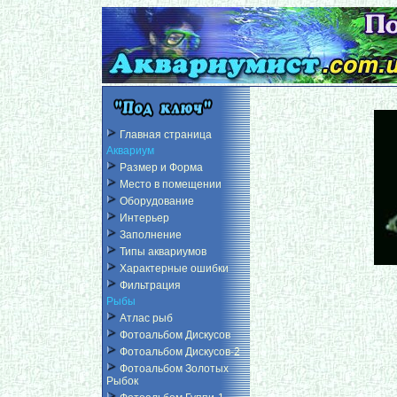
Главная страница
Аквариум
Размер и Форма
Место в помещении
Оборудование
Интерьер
Заполнение
Типы аквариумов
Характерные ошибки
Фильтрация
Рыбы
Атлас рыб
Фотоальбом Дискусов
Фотоальбом Дискусов-2
Фотоальбом Золотых
Рыбок