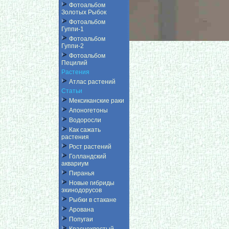
Фотоальбом
Золотых Рыбок
Фотоальбом
Гуппи-1
Фотоальбом
Гуппи-2
Фотоальбом
Пецилий
Растения
Атлас растений
Статьи
Мексиканские раки
Апоногетоны
Водоросли
Как сажать
растения
Рост растений
Голландский
аквариум
Пиранья
Новые гибриды
эхинодорусов
Рыбки в стакане
Арована
Попугаи