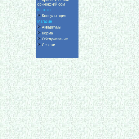
Краснохвостый
оринокский сом
Контакт
Консультация
Магазин
Аквариумы
Корма
Обслуживание
Ссылки