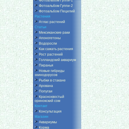
Фотоальбом Гуппи-1
Фотоальбом Гуппи-2
Фотоальбом Пецилий
Растения
Атлас растений
Статьи
Мексиканские раки
Апоногетоны
Водоросли
Как сажать растения
Рост растений
Голландский аквариум
Пиранья
Новые гибриды
эхинодорусов
Рыбки в стакане
Арована
Попугаи
Краснохвостый
оринокский сом
Контакт
Консультация
Магазин
Аквариумы
Корма