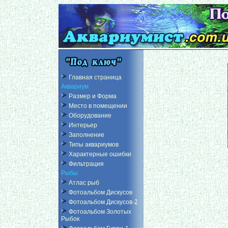
Главная страница
Аквариум
Размер и Форма
Место в помещении
Оборудование
Интерьер
Заполнение
Типы аквариумов
Характерные ошибки
Фильтрация
Рыбы
Атлас рыб
Фотоальбом Дискусов
Фотоальбом Дискусов-2
Фотоальбом Золотых
Рыбок