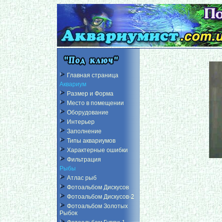
Главная страница
Аквариум
Размер и Форма
Место в помещении
Оборудование
Интерьер
Заполнение
Типы аквариумов
Характерные ошибки
Фильтрация
Рыбы
Атлас рыб
Фотоальбом Дискусов
Фотоальбом Дискусов-2
Фотоальбом Золотых
Рыбок