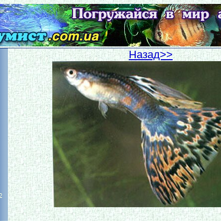
Hазад>>
2