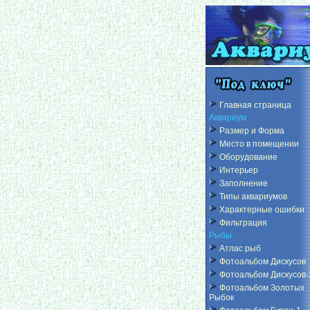
Главная страница
Аквариум
Размер и Форма
Место в помещении
Оборудование
Интерьер
Заполнение
Типы аквариумов
Характерные ошибки
Фильтрация
Рыбы
Атлас рыб
Фотоальбом Дискусов
Фотоальбом Дискусов-
Фотоальбом Золотых
Рыбок