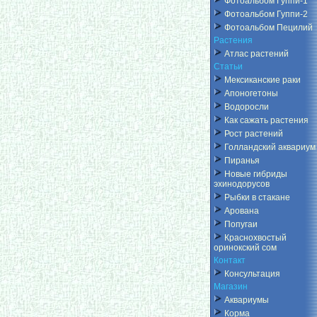
Фотоальбом Гуппи-1
Фотоальбом Гуппи-2
Фотоальбом Пецилий
Растения
Атлас растений
Статьи
Мексиканские раки
Апоногетоны
Водоросли
Как сажать растения
Рост растений
Голландский аквариум
Пиранья
Новые гибриды
эхинодорусов
Рыбки в стакане
Арована
Попугаи
Краснохвостый
оринокский сом
Контакт
Консультация
Магазин
Аквариумы
Корма