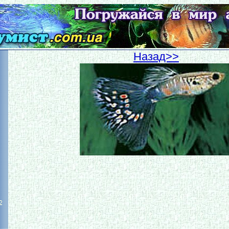
Hазад>>
2