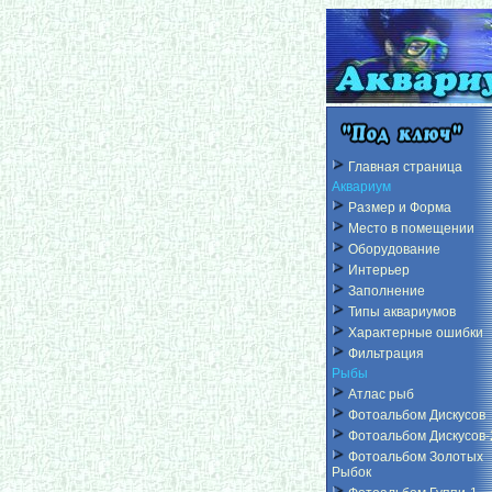
Главная страница
Аквариум
Размер и Форма
Место в помещении
Оборудование
Интерьер
Заполнение
Типы аквариумов
Характерные ошибки
Фильтрация
Рыбы
Атлас рыб
Фотоальбом Дискусов
Фотоальбом Дискусов-
Фотоальбом Золотых
Рыбок