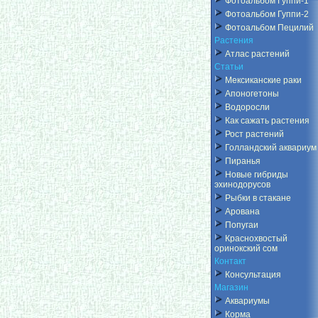
Фотоальбом Гуппи-1
Фотоальбом Гуппи-2
Фотоальбом Пецилий
Растения
Атлас растений
Статьи
Мексиканские раки
Апоногетоны
Водоросли
Как сажать растения
Рост растений
Голландский аквариум
Пиранья
Новые гибриды
эхинодорусов
Рыбки в стакане
Арована
Попугаи
Краснохвостый
оринокский сом
Контакт
Консультация
Магазин
Аквариумы
Корма