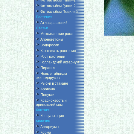
Фотоальбом Гуппи-1
Фотоальбом Гуппи-2
Фотоальбом Пецилий
Растения
Атлас растений
Статьи
Мексиканские раки
Апоногетоны
Водоросли
Как сажать растения
Рост растений
Голландский аквариум
Пиранья
Новые гибриды
эхинодорусов
Рыбки в стакане
Арована
Попугаи
Краснохвостый
оринокский сом
Контакт
Консультация
Магазин
Аквариумы
Корма