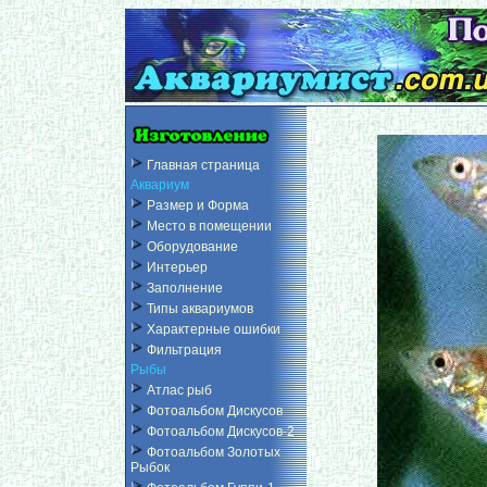
Главная страница
Аквариум
Размер и Форма
Место в помещении
Оборудование
Интерьер
Заполнение
Типы аквариумов
Характерные ошибки
Фильтрация
Рыбы
Атлас рыб
Фотоальбом Дискусов
Фотоальбом Дискусов-2
Фотоальбом Золотых
Рыбок