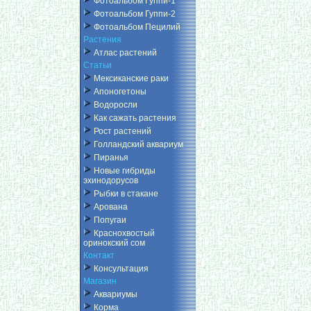
Фотоальбом Гуппи-1
Фотоальбом Гуппи-2
Фотоальбом Пецилий
Растения
Атлас растений
Статьи
Мексиканские раки
Апоногетоны
Водоросли
Как сажать растения
Рост растений
Голландский аквариум
Пиранья
Новые гибриды
эхинодорусов
Рыбки в стакане
Арована
Попугаи
Краснохвостый
оринокский сом
Контакт
Консультация
Магазин
Аквариумы
Корма