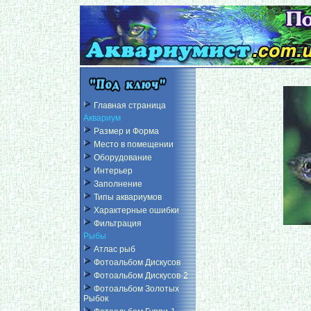
Главная страница
Аквариум
Размер и Форма
Место в помещении
Оборудование
Интерьер
Заполнение
Типы аквариумов
Характерные ошибки
Фильтрация
Рыбы
Атлас рыб
Фотоальбом Дискусов
Фотоальбом Дискусов-2
Фотоальбом Золотых
Рыбок