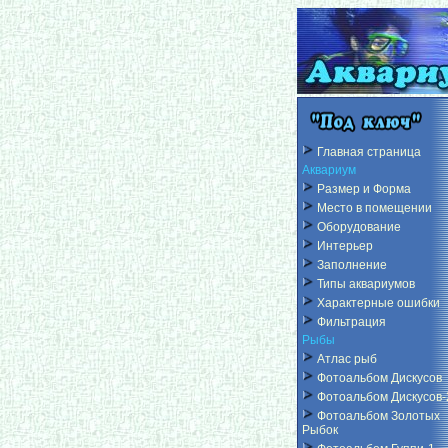
Главная страница
Аквариум
Размер и Форма
Место в помещении
Оборудование
Интерьер
Заполнение
Типы аквариумов
Характерные ошибки
Фильтрация
Рыбы
Атлас рыб
Фотоальбом Дискусов
Фотоальбом Дискусов-
Фотоальбом Золотых
Рыбок