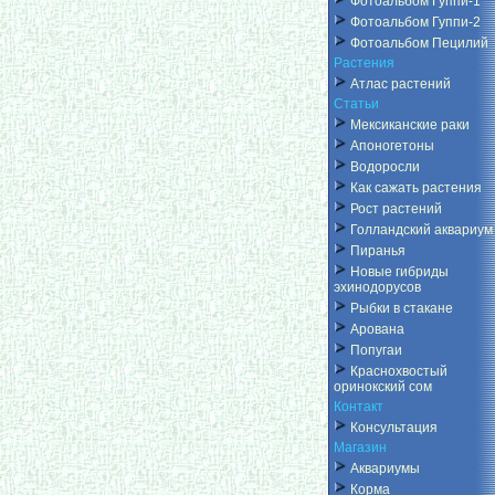
Фотоальбом Гуппи-1
Фотоальбом Гуппи-2
Фотоальбом Пецилий
Растения
Атлас растений
Статьи
Мексиканские раки
Апоногетоны
Водоросли
Как сажать растения
Рост растений
Голландский аквариум
Пиранья
Новые гибриды
эхинодорусов
Рыбки в стакане
Арована
Попугаи
Краснохвостый
оринокский сом
Контакт
Консультация
Магазин
Аквариумы
Корма