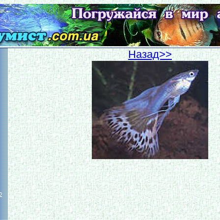
Hазад>>
2