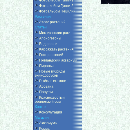
Фотоальбом Гуппи-1
Фотоальбом Гуппи-2
Фотоальбом Пецилий
Растения
Атлас растений
Статьи
Мексиканские раки
Апоногетоны
Водоросли
Как сажать растения
Рост растений
Голландский аквариум
Пиранья
Новые гибриды
эхинодорусов
Рыбки в стакане
Арована
Попугаи
Краснохвостый
оринокский сом
Контакт
Консультация
Магазин
Аквариумы
Корма