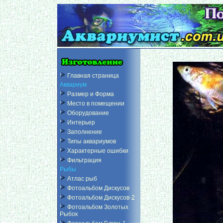
Главная страница
Аквариум
Размер и Форма
Место в помещении
Оборудование
Интерьер
Заполнение
Типы аквариумов
Характерные ошибки
Фильтрация
Рыбы
Атлас рыб
Фотоальбом Дискусов
Фотоальбом Дискусов-2
Фотоальбом Золотых
Рыбок