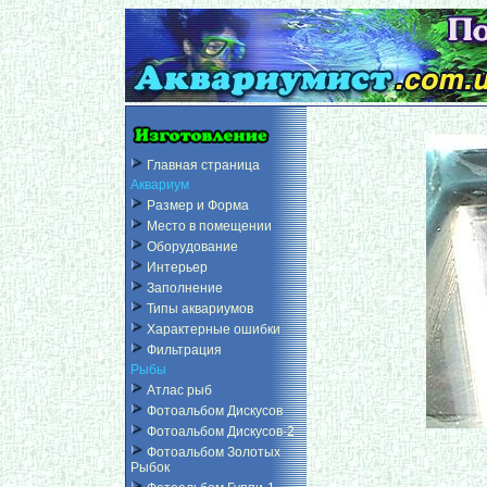
Главная страница
Аквариум
Размер и Форма
Место в помещении
Оборудование
Интерьер
Заполнение
Типы аквариумов
Характерные ошибки
Фильтрация
Рыбы
Атлас рыб
Фотоальбом Дискусов
Фотоальбом Дискусов-2
Фотоальбом Золотых
Рыбок