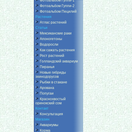
Фотоальбом Гуппи-1
Фотоальбом Гуппи-2
Фотоальбом Пецилий
Растения
Атлас растений
Статьи
Мексиканские раки
Апоногетоны
Водоросли
Как сажать растения
Рост растений
Голландский аквариум
Пиранья
Новые гибриды
эхинодорусов
Рыбки в стакане
Арована
Попугаи
Краснохвостый
оринокский сом
Контакт
Консультация
Магазин
Аквариумы
Корма