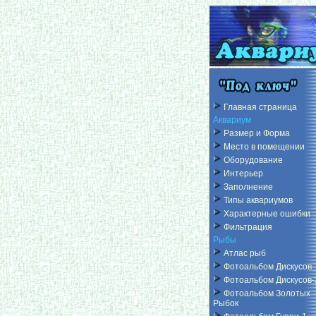
Главная страница
Аквариум
Размер и Форма
Место в помещении
Оборудование
Интерьер
Заполнение
Типы аквариумов
Характерные ошибки
Фильтрация
Рыбы
Атлас рыб
Фотоальбом Дискусов
Фотоальбом Дискусов-
Фотоальбом Золотых
Рыбок