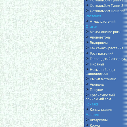
Фотоальбом Гуппи-1
Фотоальбом Гуппи-2
Фотоальбом Пецилий
Растения
Атлас растений
Статьи
Мексиканские раки
Апоногетоны
Водоросли
Как сажать растения
Рост растений
Голландский аквариум
Пиранья
Новые гибриды
эхинодорусов
Рыбки в стакане
Арована
Попугаи
Краснохвостый
оринокский сом
Контакт
Консультация
Магазин
Аквариумы
Корма