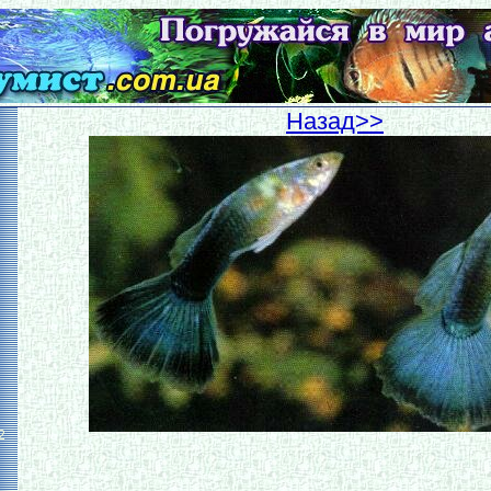
Hазад>>
2