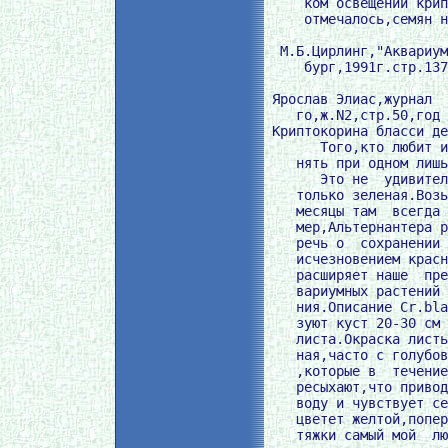
     ком освещении крип
     отмечалось,семян н
  М.Б.Цирлинг,"Аквариум
     бург,1991г.стр.137
 Ярослав Элиас,журнал  
    го,ж.N2,стр.50,год 
 Криптокорина бласси де
       Того,кто любит и
    нять при одном лишь
       Это не  удивител
    только зеленая.Возь
    месяцы там  всегда 
    мер,Альтернантера р
    речь о  сохранении 
    исчезновением красн
    расширяет наше  пре
    вариумных растений 
    ния.Описание Cr.bla
    зуют куст 20-30 см 
    листа.Окраска листь
    ная,часто с голубов
    ,которые в  течение
    ресыхают,что привод
    воду и чувствует се
    цветет желтой,попер
    тяжки самый мой  лю