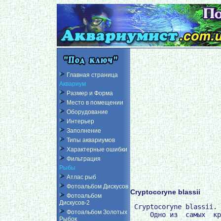
Главная страница
Аквариум
Размер и Форма
Место в помещении
Оборудование
Интерьер
Заполнение
Типы аквариумов
Характерные ошибки
Фильтрация
Рыбы
Атлас рыб
Фотоальбом Дискусов
Cryptocoryne blassii
Фотоальбом
Дискусов-2
 Cryptocoryne blassii.

Фотоальбом Золотых
     Одно из  самых  кр
Рыбок