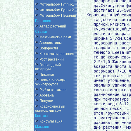
       распространено п
Фотоальбом Гуппи-1
       да.Сухопутная фо
       достигают 25-50с
Фотоальбом Гуппи-2
    Корневище клубневид
Фотоальбом Пецилий
       тая,обычно состо
Растения
       прямой,мясистый,
Атлас растений
       ку,мясистые,яйце
Статьи
       мости от возраст
Мексиканские раки
       ширина 5-7см.Осн
       но,вершина заост
Апоногетоны
       гладкая с глянце
Водоросли
       темного цыета шт
Как сажать растения
       го до коричнево-
Рост растений
       2,5:1,0.Жилкован
Голландский
       возраста листа з
аквариум
       развмвают 7-10 л
Пиранья
       ток достигает не
       имеет утолщение,
Новые гибриды
эхинодорусов
       овально удлиненн
       светло-желтого ц
Рыбки в стакане
       размножение затр
Арована
       при температуре 
Попугаи
       кости воды 8-12 
Краснохвостый
       речной песок  с 
оринокский сом
       ется грунтовыми 
Контакт
       от материнского 
Консультация
       разовьют не мене
Магазин
       дые растения  мо