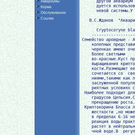
       другой аквариум 
Аквариумы
       дуется использов
Корма
       невой системы.У 
Обслуживание
Ссылки
    В.С.Жданов  "Аквари
       Сryptocoryne bla
     ------------------
 Семейство ароидные - A
     колепных представи
     черенках имеют оче
     более светлыми    
     во-красные.Куст пр
     выращивания крипто
     кости.Размещают ее
     сочетается со  све
     ниями,такими как л
     заслуженной популя
     риятных условиях с
  Наиболее подходит для
     градусов Цельсия.С
     прекращению роста.

  Криптокорина Бласса л
     жесткости ,но може
     в пределах 6-16 не
     реакция воды практ
     растет в нейтральн
     чной воде.В  регул