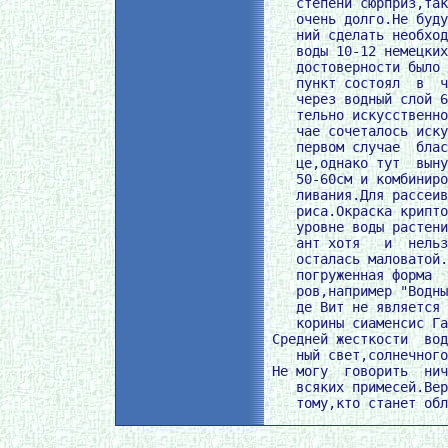
    степени сюрприз,так
    очень долго.Не буду
    ний сделать необход
    воды 10-12 немецких
    достоверности было 
    пункт состоял  в  ч
    через водный слой 6
    тельно искусственно
    чае сочеталось иску
    первом случае  блас
    це,однако тут  выну
    50-60см и комбиниро
    ливания.Для рассеив
    риса.Окраска крипто
    уровне воды растени
    ант хотя   и  нельз
    осталась маловатой.
    погруженная форма  
    ров,например "Водны
    де Вит не является 
    корины сиаменсис Га
 Средней жесткости  вод
    ный свет,солнечного
 Не могу  говорить  нич
    всяких примесей.Вер