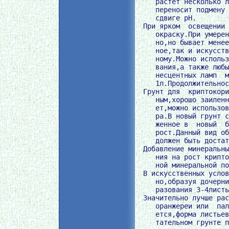
     растет несколько л
     переносит подмену 
     сдвиге рН.

  При ярком  освещении 
     окраску.При умерен
     но,но бывает менее
     ное,так и искусств
     ному.Можно использ
     вания,а также любы
     несцентных ламп  м
     1л.Продолжительнос
  Грунт для  криптокори
     ным,хорошо заиленн
     ет,можно использов
     ра.В новый грунт с
     женное в  новый  б
     рост.Данный вид об
     должен быть достат
  Добавление минеральны
     ния на рост крипто
     ной минеральной по
  В искусственных услов
     но,образуя дочерни
     разования 3-4листь
  Значительно лучше рас
     оранжереи или  пал
     ется,форма листьев
     тательном грунте п