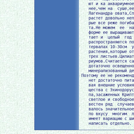
    ют и ка аквариумное
    нее,чем на  суше,ее
    Лагенандра овата,Сп
    растет довольно неп
    рые все реже погиба
    та.Не можем  ее  на
    форме ее выращивают
    тает и  целый  год 
    распространяются по
    тервалах 10-30см  у
    растения,которые от
    трех листьев.Цилиат
    риумов.Считается са
    дотаточно освещенно
    минерализованный де
 Поэтому ее не рекоменд
    нет достаточно пита
    вая внешние условия
    щества с Эхинодорус
    па,засаженных Крипт
    светлое и свободное
    вестен ряд  случаев
    валось значительное
    по вкусу  многим  л
    имеет вариацию с ши