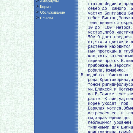
Аквариумы
    штатов Индии и прод
Корма
    север до  самого  Б
Обслуживание
    частях Бангладеш,Би
    лебес,Бинтан,Молука
Ссылки
    теля является окрес
    10 до  100  метров.
    местах,либо частичн
    50м.Отдает предпочт
    ет,что и цветок и л
    растение находится 
    ным протокам в глуб
    ках,хоть затененных
    ширине проток.К.цил
    прибрежные заросли 
    рофила,Номафила.

 В подобных  биотопах  
    рода Криптокорина,а
    тоном ригидифолиусо
    ми,Бликсой и Потамо
    ва.В Таиске  местам
    растет К.лингуа,пон
    корее уходят  под  
    Барклая мотлея.Обыч
    встречаем ее  в  со
    пы,характерные для 
    леблющимся уровнем 
    типичными для цилиа
    криптокорина самый 