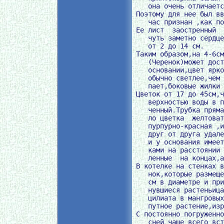
    она очень отличаетс
 Поэтому для нее был вв
    час признан ,как по
 Ее лист  заостренный  
    чуть заметно сердце
    от 2 до 14 см.

 Таким образом,на 4-6см
    (Черенок)может дост
    основании,цвет ярко
    обычно светлее,чем 
    пает,боковые жилки 
 Цветок от 17 до 45см,ч
    верхностью воды в п
    ченный.Трубка пряма
    ло цветка  желтоват
    пурпурно-красная ,и
    друг от друга удале
    и у основания имеет
    ками на расстоянии 
    ленные  на концах,а
 В котелке на стенках в
    нок,которые размеще
    см в диаметре и при
    нувшиеся растеньица
    цилиата в мангровых
    путное растение,изр
 С постоянно погруженно
    сней чаще всего вст