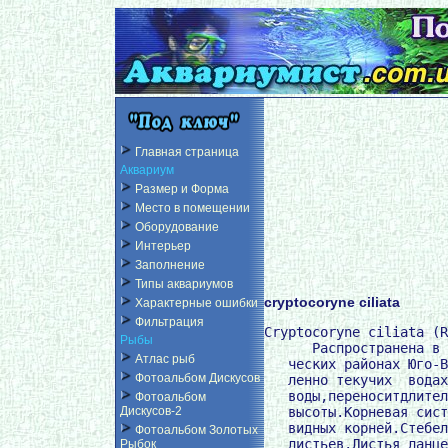
Главная страница
Аквариум
Размер и Форма
Место в помещении
Оборудование
Интерьер
Заполнение
Типы аквариумов
cryptocoryne ciliata
Характерные ошибки
Фильтрация
Cryptocoryne ciliata (R
Рыбы
      Распространена в 
Атлас рыб
   ческих районах Юго-В
Фотоальбом Дискусов
   ленно текучих  водах
   воды,переноситдлител
Фотоальбом
   высоты.Корневая сист
Дискусов-2
   видных корней.Стебел
Фотоальбом Золотых
   листьев.Листья ланце
Рыбок