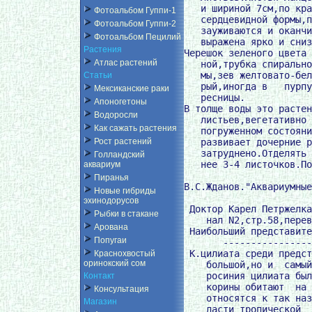
   и шириной 7см,по кра
Фотоальбом Гуппи-1
   сердцевидной формы,п
Фотоальбом Гуппи-2
   зауживаются и оканчи
Фотоальбом Пецилий
   выражена ярко и сниз
Растения
Черешок зеленого цвета 
Атлас растений
   ной,трубка спирально
   мы,зев желтовато-бел
Статьи
   рый,иногда в   пурпу
Мексиканские раки
   ресницы.

Апоногетоны
В толще воды это растен
Водоросли
   листьев,вегетативно 
Как сажать растения
   погруженном состояни
   развивает дочерние р
Рост растений
   затруднено.Отделять 
Голландский
   нее 3-4 листочков.По
аквариум
Пиранья
В.С.Жданов."Аквариумные
Новые гибриды
эхинодорусов
 Доктор Карел Петржелка
Рыбки в стакане
    нал N2,стр.58,перев
Арована
 Наибольший представите
Попугаи
       ----------------
 К.цилиата среди предст
Краснохвостый
оринокский сом
    большой,но и  самый
    росиния цилиата был
Контакт
    корины обитают  на 
Консультация
    относятся к так наз
Магазин
    ласти тропической  