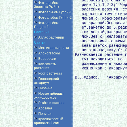
Фотоальбом
    рине 1,5;1-2,3;1.Чер
Золотых Рыбок
    растения верхняя  ст
Фотоальбом Гуппи-1
    взрослого-темно-сине
Фотоальбом Гуппи-2
    леная с  красноватым
    во-красной.Основная 
Фотоальбом
    ет,заметно до 5,редк
Пецилий
    ток желтый,раскрывае
Растения
    лой.Зев с  желтоваты
Атлас растений
    несколькими тонкими 
Статьи
    зева цветок равномер
Мексиканские раки
    ного конца,каку Cr.C
Апоногетоны
 Размножается растение г
    гут находиться  на  
Водоросли
    размножение в аквари
Как сажать
    можно как в аквариум
растения
Рост растений
Голландский
аквариум
Пиранья
Новые гибриды
эхинодорусов
Рыбки в стакане
Арована
Попугаи
Краснохвостый
оринокский сом