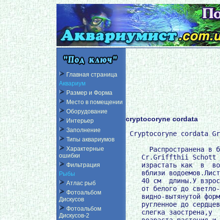
Главная страница
Аквариум
Размер и Форма
Место в помещении
Оборудование
cryptocoryne cordata
Интерьер
Заполнение
 Cryptocoryne cordata Gr
Типы аквариумов
      Распространена в б
Характерные
ошибки
    Cr.Griffthii Schott 
    израстать как  в  во
Фильтрация
    вблизи водоемов.Лист
Рыбы
    40 см  длины.У взрос
Атлас рыб
    от белого до светло-
Фотоальбом
    видно-вытянутой форм
Дискусов
    ругленное до сердцев
Фотоальбом
    слегка заострена,у  
Дискусов-2
    возраста растения и 