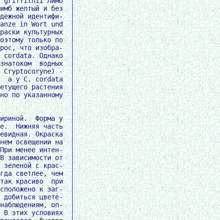
 griffithii лимб

имб желтый и без

дежной идентифи-

anze in Wort und

раски культурных

оэтому только по

рос, что изобра-

 cordata. Однако

знатоком  водных

 Cryptocoryne) -

  а у C. cordata

етущего растения

но по указанному

ириной.  Форма у

е.  Нижняя часть

евидная. Окраска

нем освещении на

При менее интен-

В зависимости от

 зеленой с крас-

гда светлее, чем

так красиво  при

сположено к заг-

 добиться цвете-

наблюдениям, оп-

 В этих условиях
