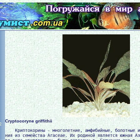
Cryptocoryne griffithii
2
    Криптокорины - многолетние, амфибийные, болотные и
ния из семейства Araceae. Их родиной является южная Аз