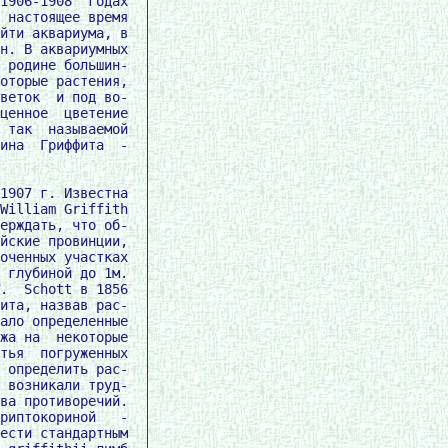
1906-1908  годах

 настоящее время

йти аквариума, в

н. В аквариумных

 родине большин-

оторые растения,

веток  и под во-

ценное  цветение

 так  называемой

ина  Гриффита  -

1907 г. Известна

William Griffith

ерждать, что об-

йские провинции,

оченных участках

 глубиной до 1м.

.  Schott в 1856

ита, назвав рас-

ало определенные

жа на  некоторые

тья  погруженных

 определить рас-

 возникали труд-

ва противоречий.

риптокориной   -

ести стандартным
