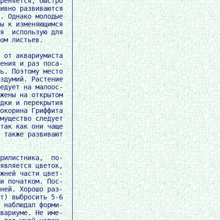
реняется, быстро

ивно развиваются

. Однако молодые

ы к изменяющимся

я  использую для

ом листьев.

 от аквариумиста

ения и раз поса-

ь. Поэтому место

здумий. Растение

едует на малоос-

жены на открытом

дки и перекрытия

окорина Гриффита

мущество следует

так как они чаще

 также развивают

рилистника,  по-

является цветок,

жней части цвет-

и початком. Пос-

ней. Хорошо раз-

т) выбросить 5-6

 наблюдал форми-

вариуме. Не име-
