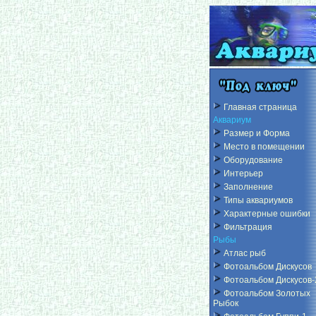
Главная страница
Аквариум
Размер и Форма
Место в помещении
Оборудование
Интерьер
Заполнение
Типы аквариумов
Характерные ошибки
Фильтрация
Рыбы
Атлас рыб
Фотоальбом Дискусов
Фотоальбом Дискусов-
Фотоальбом Золотых
Рыбок