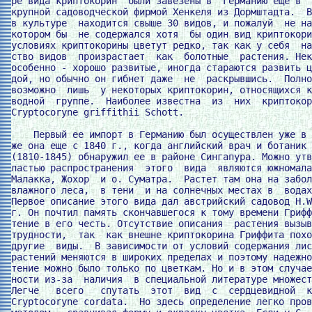
ре вида криптокорин  были завезены в  Германию еще в  
крупной садоводческой фирмой Хенкеля из Дормштадта.  В
в культуре  находится свыше 30 видов, и пожалуй  не на
котором бы  не содержался хотя  бы один вид криптокори
условиях криптокорины цветут редко, так как у себя  на
ство видов  произрастает  как  болотные  растения. Нек
особенно - хорошо развитые, иногда стараются развить ц
дой, но обычно он гибнет даже  не  раскрывшись.  Полно
возможно  лишь  у некоторых криптокорин, относящихся к
водной  группе.  Наиболее известна  из  них  криптокор
Cryptocoryne griffithii Schott.

    Первый ее импорт в Германию был осуществлен уже в 
же она еще с 1840 г., когда английский врач и ботаник 
(1810-1845) обнаружил ее в районе Сингапура. Можно утв
ластью распространения  этого  вида  являются южномала
Малакка, Жохор  и о. Суматра.  Растет там она на забол
влажного леса,  в тени  и на солнечных местах в  водах
Первое описание этого вида дал австрийский садовод H.W
г. Он почтил память скончавшегося к тому времени Грифф
тение в его честь. Отсутствие описания  растения вызыв
трудности,  так  как внешне криптокорина Гриффита похо
другие  виды.  В зависимости от условий содержания лис
растений меняются в широких пределах и поэтому надежно
тение можно было только по цветкам. Но и в этом случае
ности из-за  наличия  в специальной литературе множест
Легче   всего   спутать  этот  вид  с  сердцевидной  к
Cryptocoryne cordata.  Но здесь определение легко пров