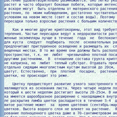
растение удовлетворительно размножается. Оно легко уко
растет и часто образует боковые побеги, которые интенс
и вскоре могут  быть отделены от материнского растения
растения, по  моим наблюдениям, достаточно чуствительн
условиям на новом месте (свет и состав воды). Поэтому 
пересадки только взрослые растения с большим количеств
    Как и многие другие криптокорины, этот вид требует
терпения. Частые пересадки ведут к недоразвитости раст
женные экземпляры лучше в течение  года  не  беспокоит
для куста  следует  подбирать  после  основательных ра
предпочитают приглушенное освещение и размещать их  сл
вещенных местах. В то же время они должны быть располо
пространстве, т.к. не  любят  чрезвычайно плотной поса
другими растениями.  В  отношении состава грунта крипт
не капризна, но  любит  теплый субстрат. Отдавать преи
отдельно сидящим многолистным кустам высотой до 20см, 
цветут. Естественно,  при  плотной  посадке,  растения
цветки, но происходит это реже.

    Цветку предшествует развитие узкого заостренного п
являющегося из основания листа. Через четыре недели по
который к шести неделям достигает высоты 20-25см. В ни
ка имеется шарообразное расширение с находящимся внутр
ле раскрытия лимба цветок распадается в течение 3-4  д
витое растение может  за  время цветения (сентябрь-мар
цветков. Высота водного слоя не влияет на растение.  Я
рование полноценного цветка даже в 70-сантиметровом ак