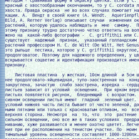
методом - сравнивая форму и окраску цветка. Если у C. 
красный с хвостообразным окончанием, то у C. cordata л
хвоста. Правда окраска  не во всех случаях помогает на
кации. А.  Вендт в своей книге (A. Wendt.  Aquerienpfl
Bild, A. Rerner Verlag) описывает случаи  изменения ок
растений, которую удалось наблюдать и  мне  самому.  П
этому признаку трудно достаточно четко ответить на воп
жено на  какой-либо фотографии -  С. griffithii или C.
существует  надежный  признак,  указанный голландским 
растений профессором H. C. de Witt (De Witt, Het Genus
это рыльце  пестика, которое у C. griffithii округлое,
продолговатое. Поэтому для надежного определения, у цв
вскрывается соцветие и идентификация производится имен
признаку.

    Листовая пластина  у жесткая, 10см длиной  и 5см ш
нее продолговато-яйцевидная, тупо-заостренная на  конц
закруглена, зачастую  слабо заострена, изредка - сердц
листьев зависит от условий  освещения.  При ярком верх
листьях появляется рисунок,  бледнеющий  с возрастом. 
сивном освещении листья имеют  гладкий  зеленый цвет. 
условий нижняя часть листа бывает от чисто зеленой, до
ными пятнами или только с красноватым отливом, но  все
верхняя сторона. Несмотря  на  то, что  это  растение 
сильном освещении, оно все же в таких условиях  предра
ниванию, хуже развивается и менее охотно цветет. Легче
ния при ее расположении на тенистом участке. По  моим 
тимальный уровень освещенности составляет 1000-1200лк.