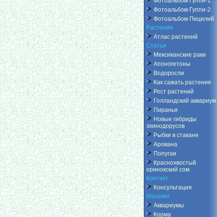
Фотоальбом Гуппи-1
Фотоальбом Гуппи-2
Фотоальбом Пецилий
Растения
Атлас растений
Статьи
Мексиканские раки
Апоногетоны
Водоросли
Как сажать растения
Рост растений
Голландский аквариум
Пиранья
Новые гибриды
эхинодорусов
Рыбки в стакане
Арована
Попугаи
Краснохвостый
оринокский сом
Контакт
Консультация
Магазин
Аквариумы
Корма