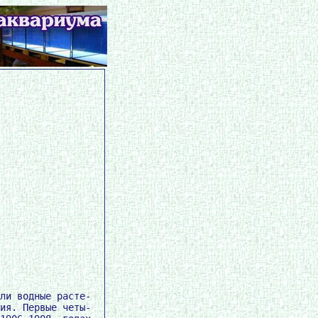
ли водные расте-

ия. Первые четы-
