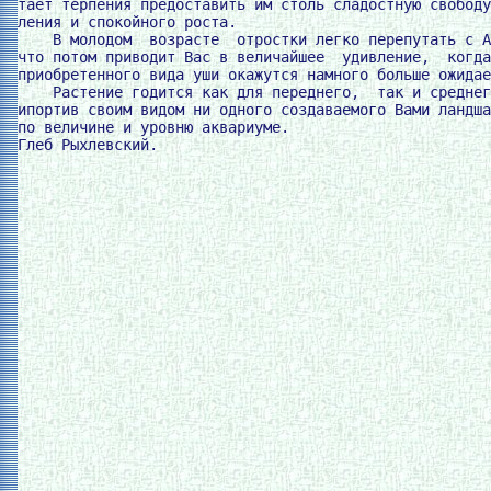
тает терпения предоставить им столь сладостную свободу
ления и спокойного роста.

    В молодом  возрасте  отростки легко перепутать с А
что потом приводит Вас в величайшее  удивление,  когда
приобретенного вида уши окажутся намного больше ожидае
    Растение годится как для переднего,  так и среднег
ипортив своим видом ни одного создаваемого Вами ландша
по величине и уровню аквариуме.
