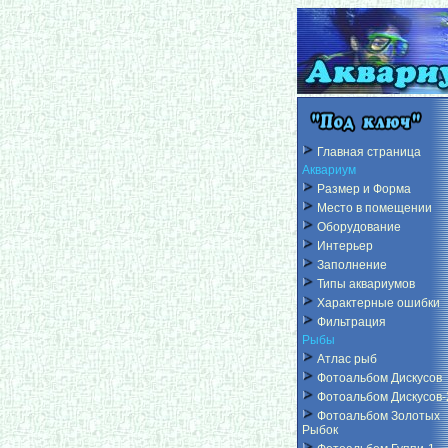
Главная страница
Аквариум
Размер и Форма
Место в помещении
Оборудование
Интерьер
Заполнение
Типы аквариумов
Характерные ошибки
Фильтрация
Рыбы
Атлас рыб
Фотоальбом Дискусов
Фотоальбом Дискусов-
Фотоальбом Золотых
Рыбок