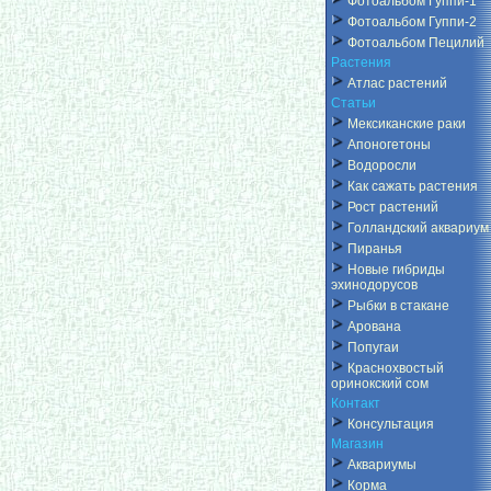
Фотоальбом Гуппи-1
Фотоальбом Гуппи-2
Фотоальбом Пецилий
Растения
Атлас растений
Статьи
Мексиканские раки
Апоногетоны
Водоросли
Как сажать растения
Рост растений
Голландский аквариум
Пиранья
Новые гибриды
эхинодорусов
Рыбки в стакане
Арована
Попугаи
Краснохвостый
оринокский сом
Контакт
Консультация
Магазин
Аквариумы
Корма