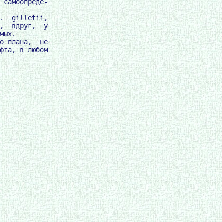
 самоопреде-

.  gilletii,

,  вдруг,  у

мых.

о плана,  не

фта, в любом
