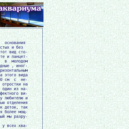
  основания

стых и без

тот вид сто-

те и ланцет-

  в  молодом

дные , иног-

ризонтальным

а этого вида

0 см  с  не-

 отростки на

 один из на-

фектного ви-

у любителю и

ью отделения

к деток, так

я более мощ-

ый мы разру-

 у всех хва-
