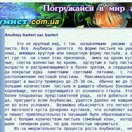
Anubias barteri var. barteri
     Это не крупный вид, с так  называемыми  ушками  у
листа. Все  Анубиасы  делятся  по форме листьев на уша
оных, имеющих круглую или ланцетную форму листьев, а э
ит где-то  на стыке этих признаков,  имея на одном кус
ные, слегка волнистые по краям,  здгнутым к тылу листа
возрасте и распрямляющимися в более зрелом, и сердцеви
да покрытые едва  заметными  светлыми  пятнами,  с  го
расположением листовой пластины.  Максимальная величин
доходит в высоту примерно до 25-30 см,  обычно же до 2
большим количеством  листьев и дающего обильно боковые
корневище, легко отделяющиеся от основного ствола. Это
более плодовитых представителей рода,  хотя добиться э
да, присущего всем Анубиасам, удаётся далеко не каждом
не во всех условиях.  Возможно обьясняется это легкост
от маточного куста дочерних кустиков, что ослабляет ка
и лишает привлекательности начавший было образовыватьс
2
ный с болшим количеством листьев семейный клан,  котор
шаем  смлишком рано, не дав полностью оформиться.

    Из-за медлительности процесса роста Анубиасов,  не