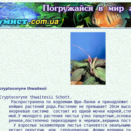
cryptocoryne thwaitesii
Cryptocoryne thwaitesii Schott.

     Распространена по водоемам Шри-Ланки и принадлежит к
    вейших растений рода.Растение не превышает 20см высот
    якорневая система  состоит из одной мочки корней,стеб
    мой.У молодого растения листья узко ланцетные,основан
    ренное,постепенно переходящее в черешок,вершина посте
      У взрослых экземпляров листья становятся овальными,
    ретает округлую  или  сердцевидную  форму,вершина туп