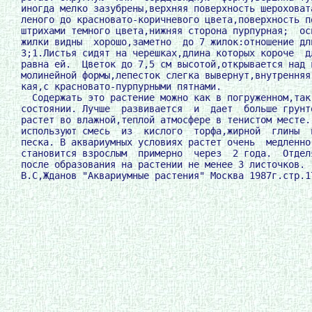
    иногда мелко зазубрены,верхняя поверхность шероховата
    леного до красновато-коричневого цвета,поверхность по
    штрихами темного цвета,нижняя сторона пурпурная;  осн
    жилки видны  хорошо,заметно  до 7 жилок:отношение дли
    3;1.Листья сидят на черешках,длина которых короче  дл
    равна ей.  Цветок до 7,5 см высотой,открывается над в
    молинейной формы,лепесток слегка вывернут,внутренняя 
    кая,с красновато-пурпурными пятнами.

      Содержать это растение можно как в погруженном,так 
    состоянии. Лучше  развивается  и  дает  больше грунто
    растет во влажной,теплой атмосфере в тенистом месте. 
    используют смесь  из  кислого  торфа,жирной  глины  и
    песка. В аквариумных условиях растет очень  медленно:
    становится взрослым  примерно  через  2 года.  Отделя
    после образования на растении не менее 3 листочков.
