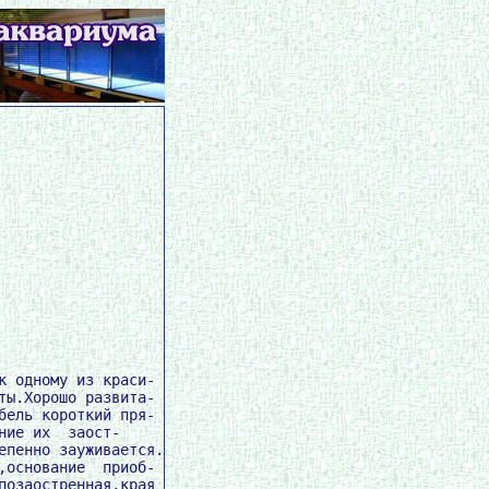
 одному из краси-

ы.Хорошо развита-

ель короткий пря-

ие их  заост-

пенно зауживается.

основание  приоб-

озаостренная,края
