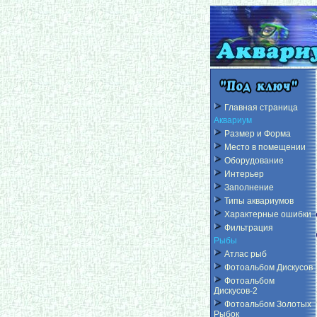
Главная страница
Аквариум
Размер и Форма
Место в помещении
Оборудование
Интерьер
Заполнение
Типы аквариумов
Характерные ошибки
Фильтрация
Рыбы
Атлас рыб
Фотоальбом Дискусов
Фотоальбом
Дискусов-2
Фотоальбом Золотых
Рыбок