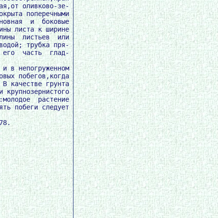
я,от оливково-зе-

крыта поперечными

овная  и  боковые

ны листа к ширине

ины  листьев  или

одой; трубка пря-

его  часть  глад-

и в непогруженном

вых побегов,когда

В качестве грунта

 крупнозернистого

молодое  растение

ть побеги следует
