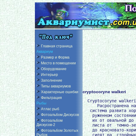
Главная страница
Аквариум
Размер и Форма
Место в помещении
Оборудование
Интерьер
Заполнение
Типы аквариумов
cryptocoryne walkeri
Характерные ошибки
Фильтрация
  Cryptocoryne walkeri
Рыбы
      Расространена на
Атлас рыб
   система развита хор
Фотоальбом Дискусов
    руженном состоянии
    их от овальной до 
Фотоальбом
    листа от  темно-зе
Дискусов-2
    до красновато-кори
Фотоальбом Золотых
    сидят на  стройных
Рыбок