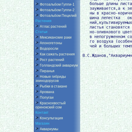
    больше длины листа
Фотоальбом Гуппи-1
    зауживается,а к зе
Фотоальбом Гуппи-2
    ны в красно-коричн
Фотоальбом Пецилий
    шина лепестка   ок
Растения
    ний,культивируемых
Атлас растений
    листья становятся 
    но-оливкового цвет
Статьи
    в непогруженном со
Мексиканские раки
    го воздуха (особен
Апоногетоны
    чей и больших темп
Водоросли
Как сажать растения
Рост растений
Голландский аквариум
Пиранья
Новые гибриды
эхинодорусов
Рыбки в стакане
Арована
Попугаи
Краснохвостый
оринокский сом
Контакт
Консультация
Магазин
Аквариумы