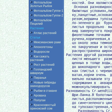
Фотоальбом
Золотых Рыбок
Фотоальбом Гуппи-1
Фотоальбом Гуппи-2
Фотоальбом
Пецилий
Растения
Атлас растений
Статьи
Мексиканские раки
Апоногетоны
Водоросли
Как сажать
растения
Рост растений
Голландский
аквариум
Пиранья
Новые гибриды
эхинодорусов
Рыбки в стакане
Арована
Попугаи
Краснохвостый
оринокский сом