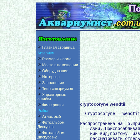
Главная страница
Аквариум
Размер и Форма
Место в помещении
Оборудование
Интерьер
Заполнение
Типы аквариумов
Характерные
ошибки
cryptocoryne wendtii
Фильтрация
Рыбы
  Cryptocoryne   wendtii de Wit.
  -----------------------------
Распространена на  о.Шри-Ланка  и  в  других районах Юго-Восточной
    Азии. Приспосабливаясь к условиям среды,это растение меняло свой внеш-
    ний вид,поэтому  известно несколько его разновидностей,которые следует
    рассматривать отдельно.  В настоящеее время  известно  пять  разновид-
    ностей. Они являются типичными тропическими болотными растениями.
     Осноная разновидность достигает 20см высоты.У растения,выращенного  в
    бюлютных условиях,листья до 12см длиной и 2см шириной собраны в розет-
    ку,ланцетные,основание их закруглено или с неглубоким сердцевидным вы-
    резом,вершина тупозаостренная,края  немного  волнистые,цвет  от  свет-
    ло-зеленого до  буро-зеленого.Подводное  растение  имеет более бледные
    листья продольно  вытянутой формы.Наибольшая высота -15см.Цветок имеет
    вид завернутого покрывала,у основания розовато-лиловый,трубка белая  с
    фиолетовыми точками и штрихами,пластина покрывала более или менее зак-
    ручена,коричневая,в верхней,расширяющейся части,пурпурного цвета,коль-
    цо около зева темное,внутри с узким проходом.Вершина лепестка спираль-
    но закрученая и острая.У аквариумистов эта разновидность  криптокорины
    распространена широко.
 Растения другой разновидности  в  напогруженном  состоянии  несут
    листя меньшего  размера,приятного коричневого цвета,а у растений,выра-
    щенных в толще воды,листья слегка продольно удлиненные,от  коричневого
    до шоколадного  цвета,широколанцетные,сидят на упругих коротких череш-
    ках (листья с черешками достигают 10см высоты).Корневая система мочко-
    ватая,корни очень  длинные,шнуровидные.Аквариумисты очень долго непра-
    вильно называли эту разновидность  кр.верштега.Растение  пригодно  для
    содержания в  аквариуме  с  низким  уровнем воды на переднем плане.Его
    можнокультивировать как в толще воды,так и в болотных условиях.
 Разновиность Cr.wendtii  angustifolia  ,была  обнаружена  на о-ве
    Шри-Ланка.В болотных    условиях    растение    образует     ланцетные
    листья,расположенные на  черешках почти горизонтально,от ярко-зеленого
    до сине=зеленого цвета,основание их овальное,редко сердцевидное,верши-
    на тупозаостренная,черешки примерно равные длине пластин.
       Разновидность Cr.wendtii minima значительно меньше других,листья  с
    черешками достигают у нее не более 8см высоты,собраны в плотную розет-
    ку,узколанцетные,от темно-зеленого до зелено-коричневого цвета ,иногда
    с пурпурными  полосками,с  нижней  стороны  пурпурные,по  краям  водл-
    нистые.Растентение,выращенное в толще воды,сохраняет окраску,причем на
    верхней стороне листьев часито образуется золотой оттенок.Эти растения
    рекомендуется содержать в аквариуме с низким уровнем воды и,если их не
    трогать,они со  временем  образуют  густые  заросли.Все  перечисленные
    растения хорошо растут и размножаются в  погруженном  и  непогруженном
    состоянии и в любое время могут быть безболезненно переведены из одной
    среды в другую.Если их выращивать в болотных  словиях  при  тепературе
    воды и воздуха 25-28*С и умеренном освещении ,они могут цвести ,однако
    семенное размножение у нихзатруднено,обильно размножаются лишь грунто-
    выми побегами.Все  разновидости ценятся аквариумистами,так как декора-
    тивны и легко культивируются.

   Жданов В.С. "Аквариумные растения" Москва,1987г.стр.174.


 Cryptocoryne wendtii.
       -------------------------
     Семейство ароидные  - Araceae.Родина - остров Шри-Ланка.В настоящее-
   время в культуре встречаются четыре основные формы этого растения,раз-
   личающиеся окраской  и  формой  листьев.Надо  отметить,что  внешний вид
   криптокорины может сильно изменяться в зависимости от условий  содержа-
   ния.Наиболее распространена   у   аквариумистов   Cryptocoryne  wendtii
   wendtii c продолговатыми листьями темно-зеленого или оливкового цвета и
   Cryptocoryne wendtii  rubella  (коричневая  Вендта) с более удлиненными
   листьями коричневого цвета.Этот вид  очень  популярен  у  аквариумистов
   благодаря своим  высоким декоративным качествам и хорошей приспособляе-
   мости к различным условиям к различным условиям обитания.При  оптималь-
   ных условиях высота куста достигает 25-30см.Растение образует неплотные
   заросли.Содержать его можно в небольшом аквариуме,но тогда криптокорина
   имеет небольшие  размеры.Размещатьее  лучше  на  среднем плане аквариу-
   ма,ближе к переднему стеклу.Под водой растет равномерно в течение всего
   года.
   К температурным условиям криптокорина нетребовательна,но больше для нее
   подходит тропический  аквариум.Оптимальная  температура воды 24-28 гра-
   дусов.Удовлетворительно себя чувствует растение и при более низкой тем-
   пературе,20-22 градуса,но тогда его рост замедляется.Для этой криптоко-
   рины больше подходит вода средней  жесткости,9-16  немецких  градусов.В
   мягкой воде  при  значительных  колебаниях рН,Криптокорина вендта часто
   сбрасывает листья,хотя она значительно меньше подвержена  криптокорино-
   вой болезни,чем другие представители рода.Во всяком случае,лучше не со-
   держать это растение в очень мягкой воде (жесткость  ниже  4  нем.  гра-
   дусов).Активная реакция  большого  значения  не  имеет,она может быть и
   слабокислой и слабощелочной.Криптокорина  неплохо  растет  как  в  све-
   жей,так и в старой воде.Регулярная подмена воды для не необязательна.
К условиям освещения растение нетребовательно.Оно  может  расти  в
   аквариуме с очень скудным освещением и в тени крупных растений,образую-
   щих плотный куст.Надо отметить,что окраска листьев при плохом освещении
   меняется очень  незначительно.Для  освещения  подходит и естественный,и
   искусственный свет.От прямых  солнечных  лучей  растение  надо  прикры-
   вать.Предпочтителен рассеянный   дневной   свет.В   качестве  источника
   искусственного света лучше применять люминесцентные лампы типа  ЛБ  или
   лампы накаливания.При использовании люминесцентных ламп типа ЛД их сле-
   дует комбинировать  с  лампами  накаливания.Вполне   удовлетворительные
   условия освещения  создаются при мощности люминесцентных ламп 0,3 вт на
   1л воды.Продолжительность светового дня должна быть не менее 12 часов.
Немаловажное значение для хорошего роста криптокорины имеет харак-
   тер грунта.Он должен быть хорошо заиленным.В новый  грунт  лучше  всего
   вносить дополнительную  подкормку,состоящую из глины,торфа и угля,аква-
   риумного ила.Характер субстрата также важен :для него следует использо-
   вать крупный  речной  песок,можно  в  смеси с мелкой галькой.В субстра-
   те,состоящем из крупных частиц,растение  образует  пасынки  на  близком
   расстоянии от  материнского  куста,в результате чего страдает как мате-
   ринское растение,которому не достает питательных веществ,так  и  пасын-
   ки,подавляемые материнским   растением.Криптокорина  развивает  сильную
   корневую систему,поэтому для нее требуется слой грунта толщиной не  ме-
   нее 5 см.
Минеральная подкормка для криптокорины Вендта  не  обязательна.По-
   лезно дважды  в месяц вносить в воду аквариума небольшие дозы микроэле-
   ментов-по 0,1 мг меди,марганца,бора,молибдена на 1  л  воды.Не  следует
   забывать о двухвалентном железе,добавки которого в тойже дозе очень по-
   лезны растению.
Размножают криптокорину Вендта в искусственных условиях тлько вег-
   тативно ,прикорневыми отпрысками и делением длинного ползучего корневи-
   ща.После того  как  у
Атлас рыб
Фотоальбом
Дискусов
Фотоальбом
Дискусов-2