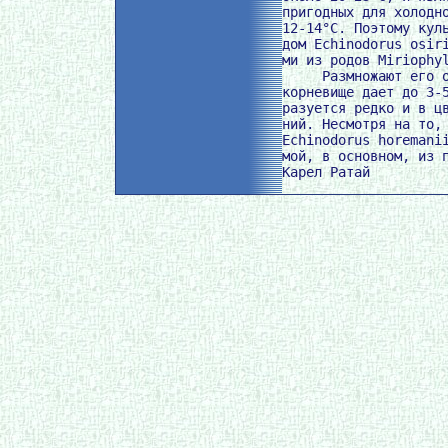
пригодных для холодно
12-14°C. Поэтому куль
дом Echinodorus osiri
ми из родов Miriophyl
     Размножают его о
корневище дает до 3-5
разуется редко и в цв
ний. Несмотря на то, 
Echinodorus horemanii
мой, в основном, из п