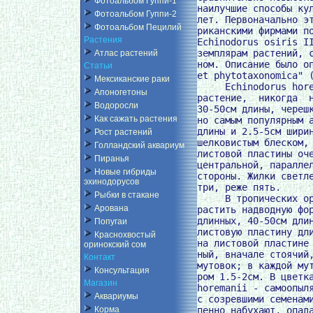
Фотоальбом Гуппи-1
наилучшие способы кул
Фотоальбом Гуппи-2
лет. Первоначально эт
Фотоальбом Пецилий
риканскими фирмами по
Растения
Echinodorus osiris II
земплярам растений, с
Атлас растений
ном. Описание было оп
Статьи
et phytotaxonomica" (
Мексиканские раки
     Echinodorus hore
Апоногетоны
растение,  никогда  н
Водоросли
30-50см длины, черешк
Как сажать растения
но самым популярным а
длины и 2.5-5см ширин
Рост растений
шелковистым блеском, 
Голландский аквариум
листовой пластины оче
Пиранья
центральной, параллел
Новые гибриды
стороны. Жилки светле
эхинодорусов
три, реже пять.

Рыбки в стакане
     В тропических ор
Арована
растить надводную фор
длинных, 40-50см длин
Попугаи
листовую пластину дли
Краснохвостый
на листовой пластине 
оринокский сом
ный, вначале стоячий,
Контакт
мутовок; в каждой мут
Консультация
ром 1.5-2см. В цветка
Магазин
horemanii - самоопыля
Аквариумы
с созревшими семенами
пенно набухают, опада
Корма