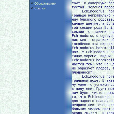
тают. В аквариуме без
Обслуживание
густая, зеленая порос
Ссылки
     Echinodorus  hor
(раньше неправильно н
ним близкого родства,
каждом цветке, а Echi
гой секции рода Echin
секции  с  такими  пр
Echinodorus uruguayen
листьев, тогда как об
(особенно эта окраска
Echinodorus horemanii
пом. У Echinodorus os
тинах хорошо  видны  
Echinodorus horemanii
чается тем, что на цв
не образует плодов, т
плодоносит.

     Echinodorus hore
тральной воде. В аква
му может с успехом со
в полутени. Грунт мож
шим будет чисто промы
го, что Echinodorus h
для заднего плана, а 
неприхотлив, очень кр
большим числом листье
около 20-23°C, и явля