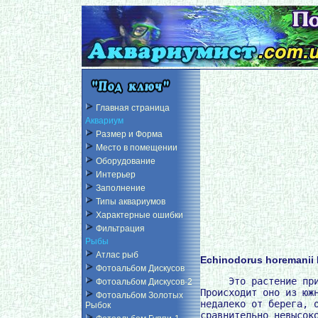
Главная страница
Аквариум
Размер и Форма
Место в помещении
Оборудование
Интерьер
Заполнение
Типы аквариумов
Характерные ошибки
Фильтрация
Рыбы
Атлас рыб
Echinodorus horemanii 
Фотоальбом Дискусов
     Это растение при
Фотоальбом Дискусов-2
Происходит оно из южн
Фотоальбом Золотых
недалеко от берега, о
Рыбок
сравнительно невысоко