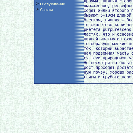
краями, нижняя сторон
Обслуживание
выраженное, рельефное
Ссылки
ходят жилки второго п
бывают 5-10см длиной 
блеском, нижняя - бле
то-фиолетово-коричнев
риетета purpurescens 
ластях, что и основна
нижней частью он охва
то образуют мелкие цв
ток, который вырастае
ная подземная часть с
ся теми природными ус
Но несмотря на большо
рост проходят достато
ную почву, хорошо рас