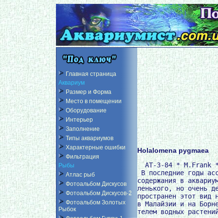
Главная страница
Аквариум
Размер и Форма
Место в помещении
Оборудование
Интерьер
Заполнение
Типы аквариумов
Характерные ошибки
Holalomena pygmaea
Фильтрация
  AT-3-84 * M.Frank *
Рыбы
 В последние годы асс
Атлас рыб
содержания в аквариум
Фотоальбом Дискусов
ленького, но очень де
Фотоальбом Дискусов-2
пространен этот вид н
Фотоальбом Золотых
в Малайзии и на Борне
Рыбок
телем водных растений