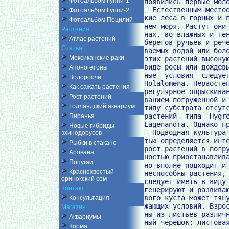
Фотоальбом Гуппи-1
появились первые моло
  Естественным местоо
Фотоальбом Гуппи-2
кие леса в горных и п
Фотоальбом Пецилий
нем моря. Растут они 
Растения
нах, во влажных и тен
Атлас растений
берегов ручьев и рече
Статьи
ваемых водой или боло
Мексиканские раки
этих растений высокую
виде росы или дождевы
Апоногетоны
ные  условия  следует
Водоросли
Holalomena. Первостеп
Как сажать растения
регулярное опрыскиван
Рост растений
ванием погруженной и 
Голландский аквариум
типу субстрата отсутс
растений  типа  Hygro
Пиранья
Lagenandra. Однако пр
Новые гибриды
  Подводная культура 
эхинодорусов
тью определяется инте
Рыбки в стакане
рост растений в погру
Арована
ностью приостанавлива
Попугаи
но вполне подходит и 
Краснохвостый
неспособны растения, 
оринокский сом
следует иметь в виду 
Контакт
генерируют и развиваю
вого куста может тяну
Консультация
жающих условий. Взрос
Магазин
ны из листьев различн
Аквариумы
ный черешок; листовая
Корма