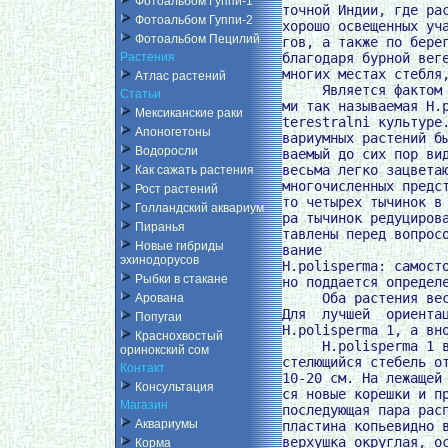
Фотоальбом Гуппи-1
точной Индии, где рас
Фотоальбом Гуппи-2
хорошо освещенных уча
Фотоальбом Пецилий
гов, а также по берег
благодаря бурной веге
Растения
многих местах стебля,
Атлас растений
     Является фактом 
Статьи
ми так называемая H.p
Мексиканские раки
terestralni культуре.
Апоногетоны
вариумных растений бы
Водоросли
ваемый до сих пор вид
весьма легко зацветаю
Как сажать растения
многочисленных предст
Рост растений
то четырех тычинок в 
Голландский аквариум
ра тычинок редуцирова
Пиранья
тавлены перед вопросо
Новые гибриды
вание

эхинодорусов
H.polisperma: самосто
Рыбки в стакане
но поддается определе
     Оба растения вес
Арована
Для  лучшей  ориентац
Попугаи
H.polisperma 1, а вно
Краснохвостый
     H.polisperma 1 в
оринокский сом
стелющийся стебель от
Контакт
10-20 см. На лежащей 
Консультация
ся новые корешки и пр
Магазин
последующая пара расп
Аквариумы
пластина копьевидно в
верхушка округлая, ос
Корма