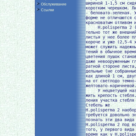
шириной 1-1,5 см сидя
Обслуживание
коротким черешком. Ли
Ссылки
- беловато-зеленая. У
форме не отличаются о
красноватым отливом и
     H.polisperma 2 (
тельно тот же внешний
листья у нее более пл
короче и уже (2,5-4 х
может служить надежны
тений в обычное время
цветения пушок станов
даже невооруженным гл
ратной стороне листа,
дельные (не собранные
ках длиной 1 см, двуг
на от светлодо темно-
желтовато-коричневой.
     У нецветущей наз
жить крепость стебля.
ления участка стебля 
Стебель же

H.polisperma 2 наобор
требуется довольно зн
познать эти два вида 
H.polisperma 2 под во
того, у первого вида 
время как у H.polispe