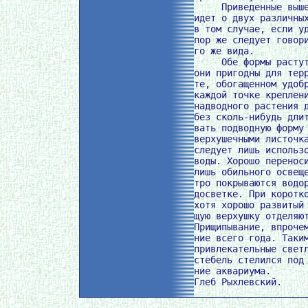
     Приведенные выше
идет о двух различных
в том случае, если уд
пор же следует говори
го же вида.

     Обе формы растут
они пригодны для терр
те, обогащенном удобр
каждой точке креплени
надводного растения д
без сколь-нибудь длит
вать подводную форму 
верхушечными листочка
следует лишь использо
воды. Хорошо переноси
лишь обильного освеще
тро покрываются водор
досветке. При коротко
хотя хорошо развитый 
щую верхушку отделяют
Прищипывание, впрочем
ние всего года. Таким
привлекательные светл
стебель стелился под 
ние аквариума.
