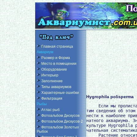
Главная страница
Аквариум
Размер и Форма
Место в помещении
Оборудование
Интерьер
Заполнение
Типы аквариумов
Характерные ошибки
Hygrophila polisperma
Фильтрация
Рыбы
     Если мы пролиста
Атлас рыб
тим сведения об этом 
нести к наиболее прив
Фотоальбом Дискусов
натного аквариума. Зн
Фотоальбом Дискусов-2
культуре Hygrophila p
Фотоальбом Золотых
чательная систематика
Рыбок
     Растение относит