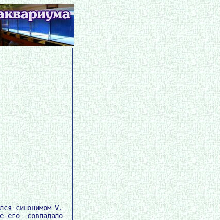
лся синонимом V.

е его  совпадало
