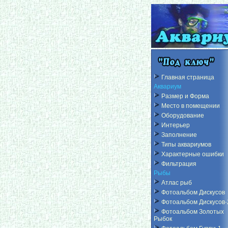
Главная страница
Аквариум
Размер и Форма
Место в помещении
Оборудование
Интерьер
Заполнение
Типы аквариумов
Характерные ошибки
Фильтрация
Рыбы
Атлас рыб
Фотоальбом Дискусов
Фотоальбом Дискусов-
Фотоальбом Золотых
Рыбок