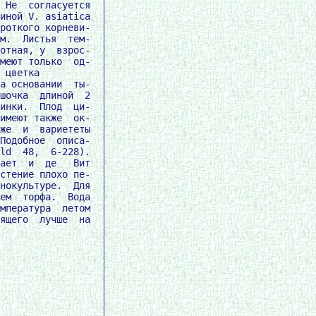
 Не  согласуется

иной V. asiatica

роткого корневи-

м.  Листья  тем-

отная, у  взрос-

меют только  од-

 цветка

а основании  ты-

шочка  длиной  2

инки.  Плод  ци-

имеют также  ок-

же  и  вариететы

Подобное  описа-

ld  48,  6-228).

ает  и  де   Вит

стение плохо пе-

нокультуре.  Для

ем  торфа.  Вода

мпература  летом

ящего  лучше  на
