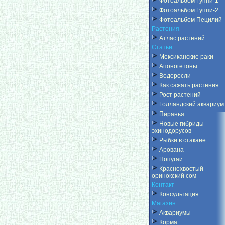
Фотоальбом Гуппи-1
Фотоальбом Гуппи-2
Фотоальбом Пецилий
Растения
Атлас растений
Статьи
Мексиканские раки
Апоногетоны
Водоросли
Как сажать растения
Рост растений
Голландский аквариум
Пиранья
Новые гибриды
эхинодорусов
Рыбки в стакане
Арована
Попугаи
Краснохвостый
оринокский сом
Контакт
Консультация
Магазин
Аквариумы
Корма