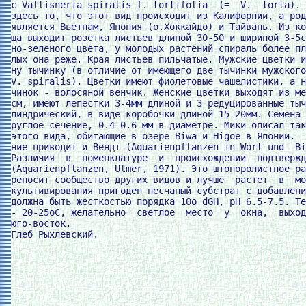
с Vallisneria spiralis f. tortifolia  (=  V.  torta). 
здесь то, что этот вид происходит из Калифорнии, а род
является Вьетнам, Япония (о.Хоккайдо) и Тайвань. Из ко
ща выходит розетка листьев длиной 30-50 и шириной 3-5с
но-зеленого цвета, у молодых растений спираль более пл
лых она реже. Края листьев пильчатые. Мужские цветки и
ну тычинку (в отличие от имеющего две тычинки мужского
V. spiralis). Цветки имеют фиолетовые чашелистики, а н
чинок - волосяной венчик. Женские цветки выходят из ме
см, имеют лепестки 3-4мм длиной и 3 редуцированные тыч
линдрический, в виде коробочки длиной 15-20мм. Семена 
руглое сечение, 0.4-0.6 мм в диаметре. Мики описал так
этого вида, обитающие в озере Biwa и Higoe в Японии.  
ние приводит и Вендт (Aquarienpflanzen in Wort und  Bi
Различия  в  номенклатуре  и  происхождении  подтвержд
(Aquarienpflanzen, Ulmer, 1971). Это штопоролистное ра
реносит сообщество других видов и лучше  растет  в  мо
культивирования пригоден песчаный субстрат с добавлени
должна быть жесткостью порядка 10о dGH, рН 6.5-7.5. Те
- 20-25oС, желательно  светлое  место  у  окна,  выход
юго-восток.
