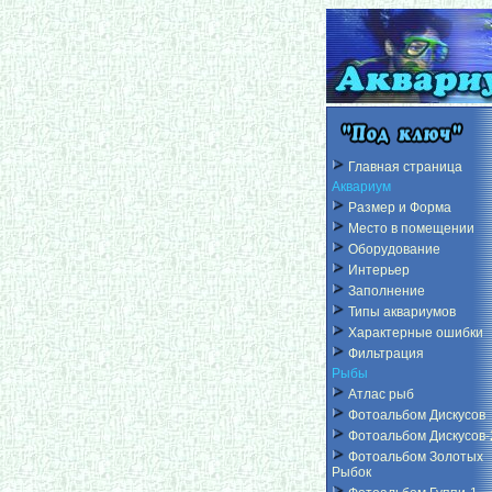
Главная страница
Аквариум
Размер и Форма
Место в помещении
Оборудование
Интерьер
Заполнение
Типы аквариумов
Характерные ошибки
Фильтрация
Рыбы
Атлас рыб
Фотоальбом Дискусов
Фотоальбом Дискусов-
Фотоальбом Золотых
Рыбок