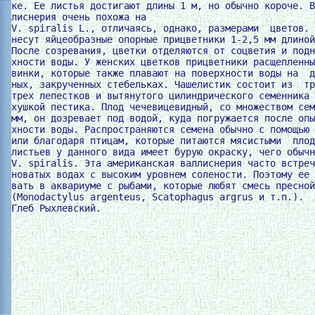
ке. Ее листья достигают длины 1 м, но обычно короче. В
лиснерия очень похожа на

V. spiralis L., отличаясь, однако, размерами  цветов. 
несут яйцеобразные опорные прицветники 1-2,5 мм длиной
После созревания, цветки отделяются от соцветия и подн
хности воды. У женских цветков прицветники расщепленны
винки, которые также плавают на поверхности воды на  д
ных, закрученных стебельках. Чашелистик состоит из  тр
трех лепестков и вытянутого цилиндрического семенника 
хушкой пестика. Плод чечевицевидный, со множеством сем
мм, он дозревает под водой, куда погружается после опы
хности воды. Распространяются семена обычно с помощью 
или благодаря птицам, которые питаются мясистыми  плод
листьев у данного вида имеет бурую окраску, чего обычн
V. spiralis. Эта американская валлиснерия часто встреч
новатых водах с высоким уровнем солености. Поэтому ее 
вать в аквариуме с рыбами, которые любят смесь пресной
(Monodactylus argenteus, Scatophagus argrus и т.п.).
