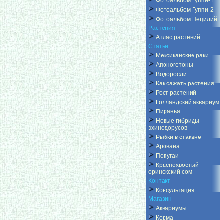
Фотоальбом Гуппи-1
Фотоальбом Гуппи-2
Фотоальбом Пецилий
Растения
Атлас растений
Статьи
Мексиканские раки
Апоногетоны
Водоросли
Как сажать растения
Рост растений
Голландский аквариум
Пиранья
Новые гибриды
эхинодорусов
Рыбки в стакане
Арована
Попугаи
Краснохвостый
оринокский сом
Контакт
Консультация
Магазин
Аквариумы
Корма