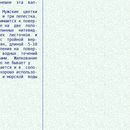
нешне  эта  вал-

 Мужские  цветки

 и три лепестка.

имаются к повер-

е на  две  поло-

линных  нитевид-

ех  листочков  и

с  тройной  вер-

ян, длиной  5-10

ления на  повер-

 водных  течений

ами.  Жилкование

о не бывает у

ается и в  соло-

хорошо использо-

 и морской  воды
