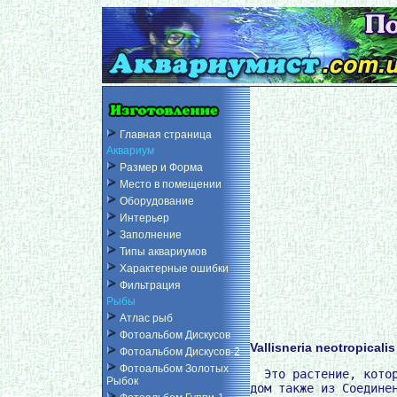
Главная страница
Аквариум
Размер и Форма
Место в помещении
Оборудование
Интерьер
Заполнение
Типы аквариумов
Характерные ошибки
Фильтрация
Рыбы
Атлас рыб
Фотоальбом Дискусов
Vallisneria neotropicalis
Фотоальбом Дискусов-2
Фотоальбом Золотых
  Это растение, котор
Рыбок
дом также из Соединен