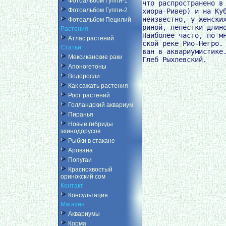
Фотоальбом Гуппи-1
что распространено в 
Фотоальбом Гуппи-2
хиора-Ривер) и на Куб
неизвестно, у женских
Фотоальбом Пецилий
риной, лепестки длино
Растения
Наиболее часто, по мн
Атлас растений
ской реке Рио-Негро. 
Статьи
ван в аквариумистике.
Мексиканские раки
Апоногетоны
Водоросли
Как сажать растения
Рост растений
Голландский аквариум
Пиранья
Новые гибриды
эхинодорусов
Рыбки в стакане
Арована
Попугаи
Краснохвостый
оринокский сом
Контакт
Консультация
Магазин
Аквариумы
Корма