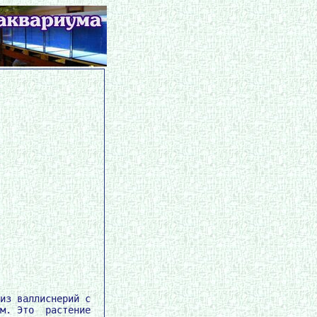
из валлиснерий с

м. Это  растение
