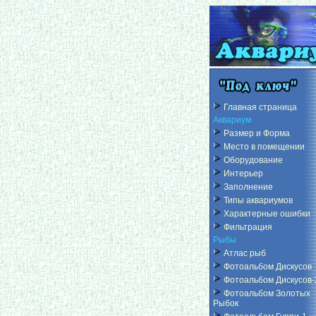
Главная страница
Аквариум
Размер и Форма
Место в помещении
Оборудование
Интерьер
Заполнение
Типы аквариумов
Характерные ошибки
Фильтрация
Рыбы
Атлас рыб
Фотоальбом Дискусов
Фотоальбом Дискусов-
Фотоальбом Золотых
Рыбок