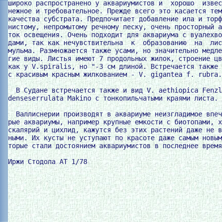
широко распространено у аквариумистов и  хорошо  извес
нежное и требовательное. Прежде всего это касается тем
качества субстрата. Предпочитает добавление ила и торф
нистому, непромытому речному песку, очень просторный а
ток освещения. Очень подходит для аквариума с вуалехво
дами, так как нечувствительна  к  образованию  на  лис
мульма. Размножается также усами, но значительно медле
гие виды. Листья имеют 7 продольных жилок, строение цв
как у V.spiralis, но "-3 см длиной. Встречается также 
с красивым красным жилкованием - V. gigantea f. rubra.

  В Судане встречается также и вид V. aethiopica Fenzl
denseserrulata Makino с тонкопильчатыми краями листа.

  Валлиснерии производят в аквариуме неизгладимое впеч
рые аквариумы, например крупные емкости с биотопами, х
скалярий и цихлид, кажутся без этих растений даже не в
ными. Их кусты не уступают по красоте даже самым новым
торые стали достоянием аквариумистов в последнее время