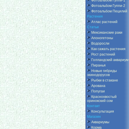
Фотоальбом Гуппи-1
Фотоальбом Гуппи-2
Фотоальбом Пецилий
Растения
Атлас растений
Статьи
Мексиканские раки
Апоногетоны
Водоросли
Как сажать растения
Рост растений
Голландский аквариум
Пиранья
Новые гибриды
эхинодорусов
Рыбки в стакане
Арована
Попугаи
Краснохвостый
оринокский сом
Контакт
Консультация
Магазин
Аквариумы
Корма