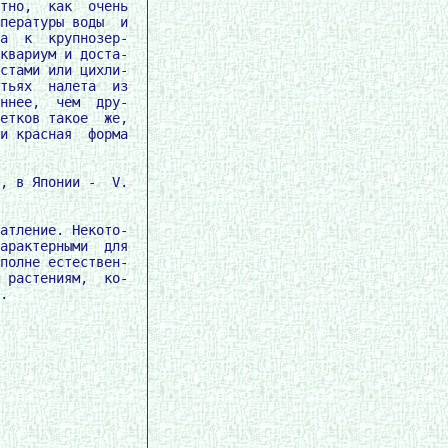
тно,  как  очень

пературы воды  и

а  к  крупнозер-

квариум и доста-

стами или цихли-

тьях  налета  из

ннее,  чем  дру-

етков такое  же,

и красная  форма

, в Японии -  V.

атление. Некото-

арактерными  для

полне естествен-

 растениям,  ко-

.
