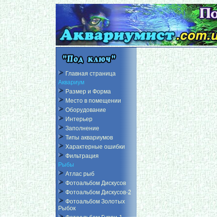
Главная страница
Аквариум
Размер и Форма
Место в помещении
Оборудование
Интерьер
Заполнение
Типы аквариумов
Характерные ошибки
Фильтрация
Рыбы
Атлас рыб
Фотоальбом Дискусов
Фотоальбом Дискусов-2
Фотоальбом Золотых
Рыбок