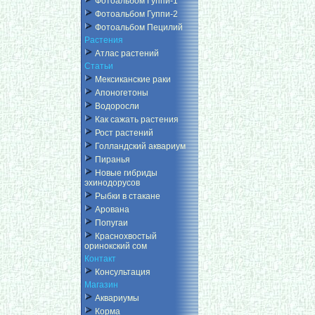
Фотоальбом Гуппи-1
Фотоальбом Гуппи-2
Фотоальбом Пецилий
Растения
Атлас растений
Статьи
Мексиканские раки
Апоногетоны
Водоросли
Как сажать растения
Рост растений
Голландский аквариум
Пиранья
Новые гибриды
эхинодорусов
Рыбки в стакане
Арована
Попугаи
Краснохвостый
оринокский сом
Контакт
Консультация
Магазин
Аквариумы
Корма