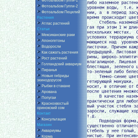
Фотоальбом Гуппи-1
либо наземное растени
Фотоальбом Гуппи-2
уровнем воды,  т.е. к
нии, а  в период засу
Фотоальбом Пецилий
время происходит цвет
Растения
     Стебель наземной
Атлас растений
гая при этом 1 м длин
Статьи
нескольких местах.  С
Мексиканские раки
условиях террариума о
Апоногетоны
мающиеся над  уровнем
листочки. Причем кажд
Водоросли
предыдущей. Листовая 
Как сажать растения
рины, широко-эллиптич
Рост растений
влагалищное. Лицевая 
Голландский аквариум
блестящая, зеленого ц
Пиранья
то-зеленый либо белес
Новые гибриды
     Темно-синие цвет
эхинодорусов
гетирующей макушки.  
носит, в отличие от б
Рыбки в стакане
после цветения множес
Арована
     В качестве назем
Попугаи
практически для любог
Краснохвостый
вый участок стебля за
оринокский сом
заросли, служащие хор
Контакт
т.д.

Консультация
     Подводная форма,
Магазин
существенно отличаетс
Стебель у нее голый, 
Аквариумы
нистые. При интенсивн
Корма