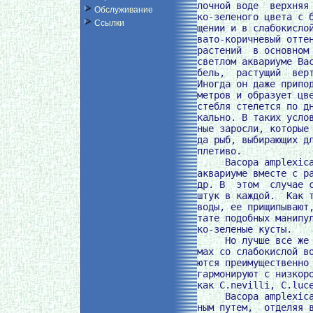
лочной воде  верхняя 
Обслуживание
ко-зеленого цвета с б
Ссылки
щении и в слабокислой
вато-коричневый оттен
растений  в основном 
светлом аквариуме Bac
бель,  растущий  верт
Иногда он даже припод
метров и образует цве
стебля стелется по дн
кально. В таких услов
ные заросли, которые 
да рыб, выбирающих дл
плетиво.

     Bacopa amplexica
аквариуме вместе с ра
др. В  этом  случае с
штук в каждой.  Как т
воды, ее прищипывают,
тате подобных манипул
ко-зеленые кусты.

     Но лучше все же 
мах со слабокислой во
ются преимущественно 
гармонируют с низкоро
как C.nevilli, C.luce
     Bacopa amplexica
ным путем,  отделяя в