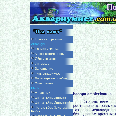
Главная страница
Аквариум
Размер и Форма
Место в помещении
Оборудование
Интерьер
Заполнение
Типы аквариумов
Характерные ошибки
Фильтрация
Рыбы
Атлас рыб
bacopa amplexicaulis
Фотоальбом Дискусов
     Это растение  пр
Фотоальбом Дискусов-2
ространено в теплых ю
Фотоальбом Золотых
тах, на  мелководье и
Рыбок
бия. Долгое время мож