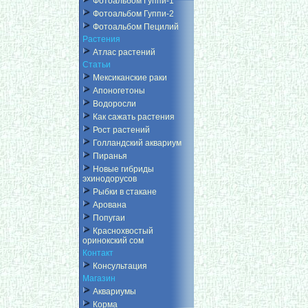
Фотоальбом Гуппи-1
Фотоальбом Гуппи-2
Фотоальбом Пецилий
Растения
Атлас растений
Статьи
Мексиканские раки
Апоногетоны
Водоросли
Как сажать растения
Рост растений
Голландский аквариум
Пиранья
Новые гибриды
эхинодорусов
Рыбки в стакане
Арована
Попугаи
Краснохвостый
оринокский сом
Контакт
Консультация
Магазин
Аквариумы
Корма