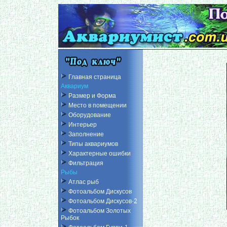
Главная страница
Аквариум
Размер и Форма
Место в помещении
Оборудование
Интерьер
Заполнение
Типы аквариумов
Характерные ошибки
Фильтрация
Рыбы
Атлас рыб
Фотоальбом Дискусов
Фотоальбом Дискусов-2
Фотоальбом Золотых
Рыбок