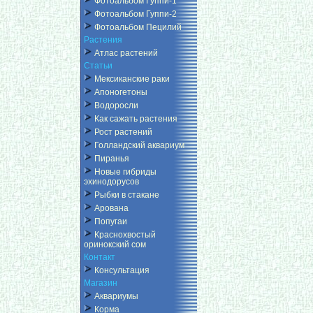
Фотоальбом Гуппи-1
Фотоальбом Гуппи-2
Фотоальбом Пецилий
Растения
Атлас растений
Статьи
Мексиканские раки
Апоногетоны
Водоросли
Как сажать растения
Рост растений
Голландский аквариум
Пиранья
Новые гибриды
эхинодорусов
Рыбки в стакане
Арована
Попугаи
Краснохвостый
оринокский сом
Контакт
Консультация
Магазин
Аквариумы
Корма