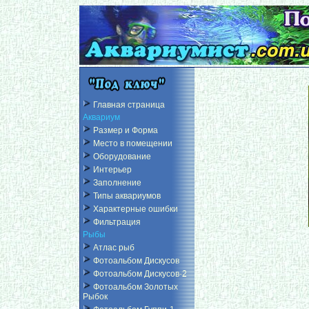
Главная страница
Аквариум
Размер и Форма
Место в помещении
Оборудование
Интерьер
Заполнение
Типы аквариумов
Характерные ошибки
Фильтрация
Рыбы
Атлас рыб
Фотоальбом Дискусов
Фотоальбом Дискусов-2
Фотоальбом Золотых
Рыбок