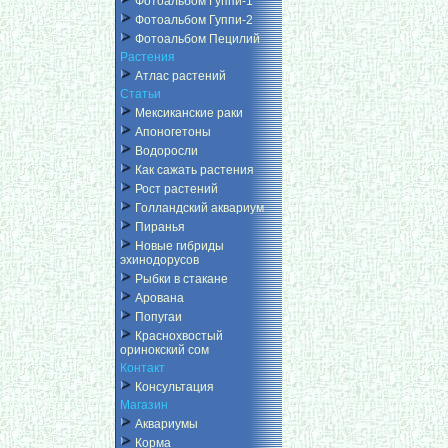
Фотоальбом Гуппи-1
Фотоальбом Гуппи-2
Фотоальбом Пецилий
Растения
Атлас растений
Статьи
Мексиканские раки
Апоногетоны
Водоросли
Как сажать растения
Рост растений
Голландский аквариум
Пиранья
Новые гибриды
эхинодорусов
Рыбки в стакане
Арована
Попугаи
Краснохвостый
оринокский сом
Контакт
Консультация
Магазин
Аквариумы
Корма