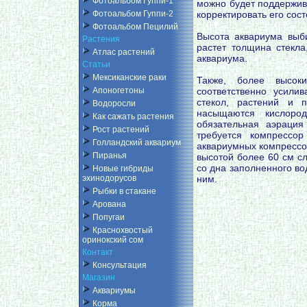
Фотоальбом Гуппи-1
можно будет поддержив
корректировать его сос
Фотоальбом Гуппи-2
Фотоальбом Пецилий
Высота аквариума выб
Растения
растет толщина стекла
Атлас растений
аквариума.
Статьи
Мексиканские раки
Также, более высок
соответственно усили
Апоногетоны
стекол, растений и 
Водоросли
насыщаются кислоро
Как сажать растения
обязательная аэраци
Рост растений
требуется компрессо
Голландский аквариум
аквариумных компрессор
Пиранья
высотой более 60 см с
со дна заполненного во
Новые гибриды
ним.
эхинодорусов
Рыбки в стакане
Арована
Попугаи
Краснохвостый
оринокский сом
Контакт
Консультация
Магазин
Аквариумы
Корма