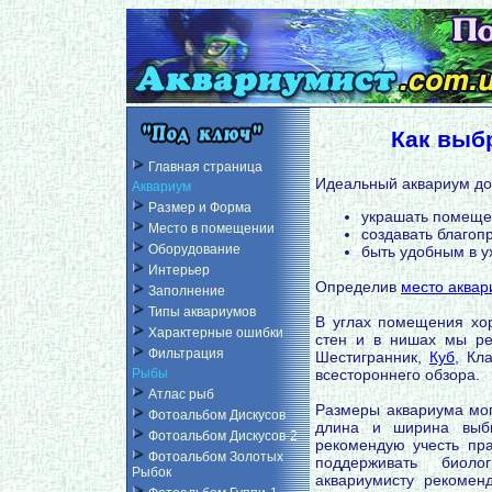
Как выб
Главная страница
Идеальный аквариум до
Аквариум
Размер и Форма
украшать помещен
Место в помещении
создавать благоп
Оборудование
быть удобным в у
Интерьер
Определив
место аква
Заполнение
Типы аквариумов
В углах помещения хо
Характерные ошибки
стен и в нишах мы ре
Фильтрация
Шестигранник,
Куб
, Кл
всестороннего обзора.
Рыбы
Атлас рыб
Размеры аквариума мог
Фотоальбом Дискусов
длина и ширина выби
Фотоальбом Дискусов-2
рекомендую учесть пр
Фотоальбом Золотых
поддерживать биоло
Рыбок
аквариумисту рекомен