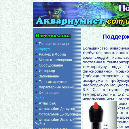
Поддерж
Главная страница
Большинство аквариум
Аквариум
требуется повышенная 
Размер и Форма
воды следует использ
Место в помещении
постоянная температу
Оборудование
температуру воды, 
фиксированной мощно
Интерьер
(таблица готовится к 
Заполнение
аквариума и требуему
Типы аквариумов
необходимую мощность 
Характерные ошибки
3-5 С, то нужно уст
Фильтрация
температуры на 1-2 С
Рыбы
использованием нагре
таких
Атлас рыб
Устан
Фотоальбом Дискусов
его в
Фотоальбом Дискусов-2
нагр
Фотоальбом Золотых
темпе
Рыбок
летни