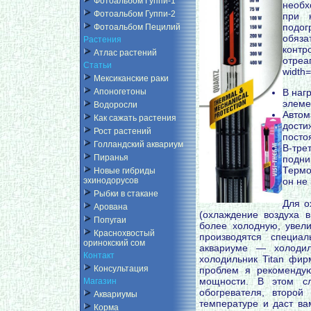
Фотоальбом Гуппи-1
необх
Фотоальбом Гуппи-2
при 
подог
Фотоальбом Пецилий
обяза
Растения
контр
Атлас растений
отр
Статьи
width
Мексиканские раки
B наг
Апоногетоны
элеме
Водоросли
Автом
Как сажать растения
дости
Рост растений
посто
Голландский аквариум
В-тре
Пиранья
подни
Термо
Новые гибриды
он не
эхинодорусов
Рыбки в стакане
Для о
Арована
(охлаждение воздуха 
Попугаи
более холодную, увели
Краснохвостый
производятся специа
оринокский сом
аквариуме — холодил
Контакт
холодильник Titan фи
Консультация
проблем я рекомендую
мощности. В этом сл
Магазин
обогревателя, второй
Аквариумы
температуре и даст ва
Корма