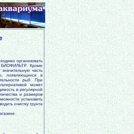
е
ходимо организовать
я БИОФИЛЬТР. Кроме
т значительную часть
ло, появляющихся в
тельности рыб. При
льтернативой может
имость в регулярной
оличества и размеров
зможности установить
одить очистку грунта
агазине