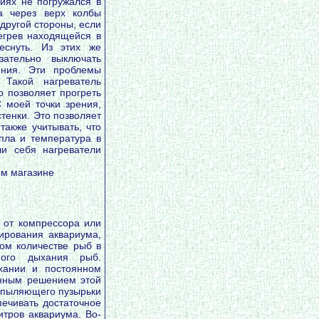
виях не погружался в
а через верх колбы
 другой стороны, если
егрев находящейся в
еснуть. Из этих же
ательно выключать
ения. Эти проблемы
 Такой нагреватель
о позволяет прогреть
 моей точки зрения,
стенки. Это позволяет
также учитывать, что
пла и температура в
и себя нагреватели
ем магазине
 от компрессора или
ирования аквариума,
ом количестве рыб в
ного дыхания рыб.
хании и постоянном
онным решением этой
спыляющего пузырьки
ечивать достаточное
итров аквариума. Во-