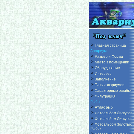
Главная страница
Аквариум
Размер и Форма
Место в помещении
Оборудование
Интерьер
Заполнение
Типы аквариумов
Характерные ошибки
Фильтрация
Рыбы
Атлас рыб
Фотоальбом Дискусов
Фотоальбом Дискусов-
Фотоальбом Золотых
Рыбок