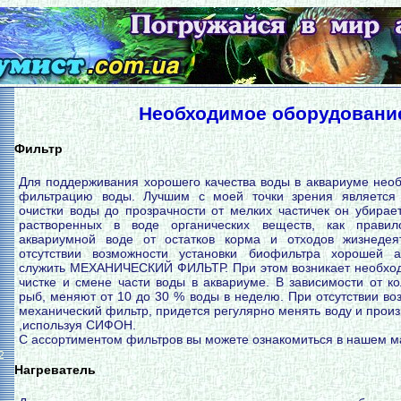
Необходимое оборудовани
Фильтр
Для поддерживания хорошего качества воды в аквариуме необ
фильтрацию воды. Лучшим с моей точки зрения являетс
очистки воды до прозрачности от мелких частичек он убирае
растворенных в воде органических веществ, как прави
аквариумной воде от остатков корма и отходов жизнедея
отсутствии возможности установки биофильтра хорошей а
служить МЕХАНИЧЕСКИЙ ФИЛЬТР. При этом возникает необход
чистке и смене части воды в аквариуме. В зависимости от к
рыб, меняют от 10 до 30 % воды в неделю. При отсутствии во
механический фильтр, придется регулярно менять воду и произв
,используя СИФОН.
С ассортиментом фильтров вы можете ознакомиться в нашем м
2
Нагреватель