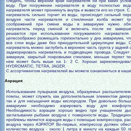
следить, чтобы верхний край нагревателя ни при каких усло
воду. При погружении нагревателя в воду полностью вод
нагревателя может проникнуть внутрь и вывести его из строя. С
нагреватель сильно торчит из воды, происходит сильный пер
воздухе части нагревателя и стеклянная колба может тр
соображений при смене воды в аквариуме нужно обяз
нагреватель перед сменой и включать после ее заверш
решаются при использовании погружаемого нагревателя.
целесообразно размещать горизонтально у дна аквариума, чт
все слои воды даже без принудительной циркуляции воды. С
нагреватель можно заглубить в верхнюю часть грунта у задней 
задекорировать нагреватель и подводящие провода. Следует 
аквариум, закрытый покровными стеклами, меньше теряет те
нем может быть выше на 1- 2 С. Хорошо зарекомендовал
HYDROMATIC, TETRA, JAGER.
С ассортиментом нагревателей вы можете ознакомиться в наш
Аэрация
Использование пузырьков воздуха, образуемых распылителем
помпы, может служить как дополнительным элементом декор
так и для насыщения воды кислородом. При довольно больш
аквариуме необходимо аэрировать воду для комфорт
Необходимость аэрации хорошо видно при учащенном ды
заглатывании рыбами воздуха с поверхности воды. Традици
проблемы является аэрация воды с помощью компрессора, ра
воздуха через АЭРАТОР. Во-первых, компрессор должен обесп
количество воздуха - около 1 литра в минуту на каждые 50 л