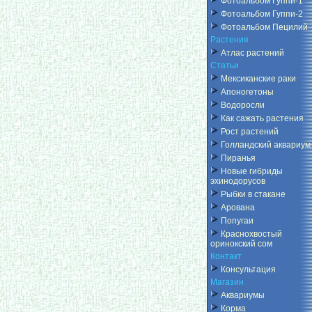
Фотоальбом Гуппи-1
Фотоальбом Гуппи-2
Фотоальбом Пецилий
Растения
Атлас растений
Статьи
Мексиканские раки
Апоногетоны
Водоросли
Как сажать растения
Рост растений
Голландский аквариум
Пиранья
Новые гибриды
эхинодорусов
Рыбки в стакане
Арована
Попугаи
Краснохвостый
оринокский сом
Контакт
Консультация
Магазин
Аквариумы
Корма