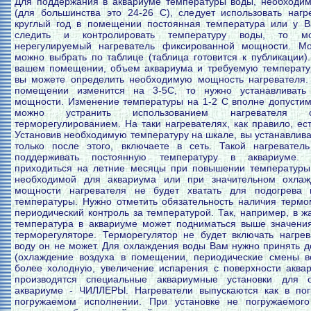
Для поддержания в аквариуме температуры воды, необходи
(для большинства это 24-26 С), следует использовать нагр
круглый год в помещении постоянная температура или у В
следить и контролировать температуру воды, то мо
нерегулируемый нагреватель фиксированной мощности. Мо
можно выбрать по таблице (таблица готовится к публикации)
вашем помещении, объем аквариума и требуемую температу
вы можете определить необходимую мощность нагревателя.
помещении изменится на 3-5С, то нужно устанавливать 
мощности. Изменение температуры на 1-2 С вполне допустим
можно устранить использованием нагревателя с
терморегулированием. На таки нагревателях, как правило, ес
Установив необходимую температуру на шкале, вы устанавливае
только после этого, включаете в сеть. Такой нагревател
поддерживать постоянную температуру в аквариуме.
приходиться на летние месяцы при повышении температур
необходимой для аквариума или при значительном охлаж
мощности нагревателя не будет хватать для подогрева
температуры. Нужно отметить обязательность наличия термо
периодический контроль за температурой. Так, например, в 
температура в аквариуме может подниматься выше значения
терморегуляторе. Терморегулятор не будет включать нагрев
воду он не может. Для охлаждения воды Вам нужно принять 
(охлаждение воздуха в помещении, периодические смены в
более холодную, увеличение испарения с поверхности аквар
производятся специальные аквариумные установки для 
аквариуме - ЧИЛЛЕРЫ. Нагреватели выпускаются как в пог
погружаемом исполнении. При установке не погружаемого