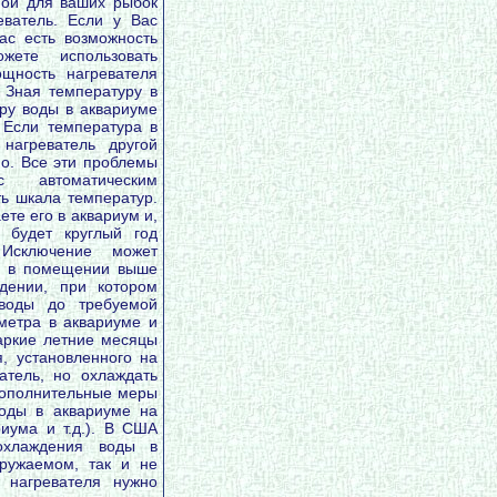
мой для ваших рыбок
еватель. Если у Вас
ас есть возможность
жете использовать
щность нагревателя
. Зная температуру в
ру воды в аквариуме
 Если температура в
нагреватель другой
о. Все эти проблемы
 автоматическим
ть шкала температур.
те его в аквариум и,
ь будет круглый год
 Исключение может
ы в помещении выше
дении, при котором
 воды до требуемой
метра в аквариуме и
жаркие летние месяцы
, установленного на
атель, но охлаждать
дополнительные меры
оды в аквариуме на
иума и т.д.). В США
охлаждения воды в
ружаемом, так и не
 нагревателя нужно